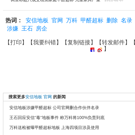
2011-02-07
热词：
安信地板
官网
万科
甲醛超标
删除
名录
涉嫌
王石
房企
【
打印
】【
我要纠错
】【
复制链接
】【
转发邮件
】
】
搜索更多
安信地板
官网
的新闻
安信地板涉嫌甲醛超标 公司官网删合作伙伴名录
王石回应安信“毒“地板事件 称万科将100%负责到底
万科送检被曝甲醛超标地板 上海四项目涉及使用