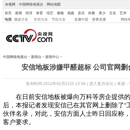
央视网
|
中国网络电视台
|
网站地图
首页
新闻
经济
体育
综艺
春晚
戏曲
音乐
科教
青少
文化
艺术
电视
频道大全
栏目大全
节目大全
直播中国
赛事直播
网络
中国网络电视台
>
新闻台
>
新闻中心
>
安信地板涉嫌甲醛超标 公司官网删
发布时间:2012年02月21日 13:56 |
进入复兴论坛
| 来源：
在日前安信地板被爆向万科等房企提供的
后，本报记者发现安信已在其官网上删除了“
伙伴名录，对此，安信方面人士昨日回应称
客户要求。