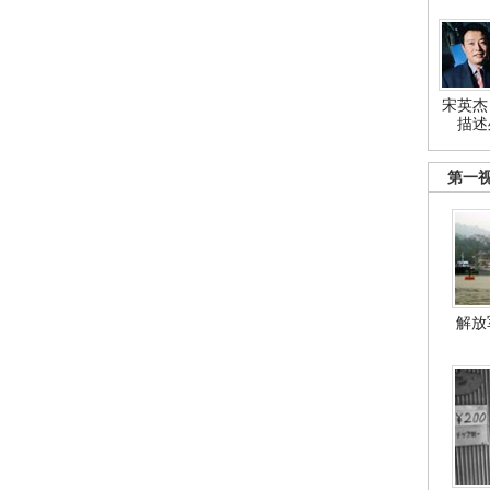
宋英杰
描述
第一
解放