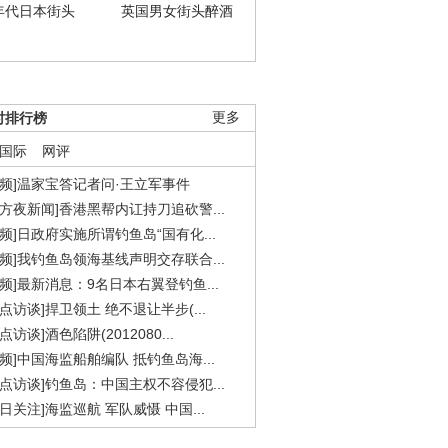
年代日本街头
英国男女街头醉酒
时排行榜
更多
国际
网评
视频]温家宝答记者问·王立军事件
东方夜新闻]香港黑帮内讧持刀追砍警...
视频]日政府实施所谓钓鱼岛“国有化...
视频]我钓鱼岛领海基线声明交存联合...
视频]最新消息：9名日本右翼登钓鱼...
焦点访谈]捍卫领土 绝不退让半步(...
点访谈]酒色陷阱(2012080...
视频]中国海监船舶编队 抵钓鱼岛海...
焦点访谈]钓鱼岛：中国主权不容侵犯...
今日关注]海监巡航 军队威慑 中国...