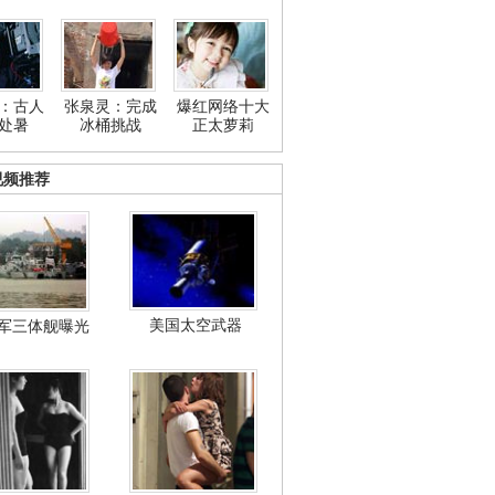
：古人
张泉灵：完成
爆红网络十大
处暑
冰桶挑战
正太萝莉
视频推荐
美国太空武器
军三体舰曝光