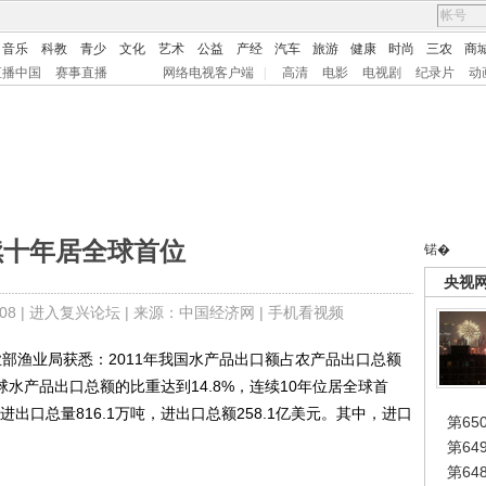
音乐
科教
青少
文化
艺术
公益
产经
汽车
旅游
健康
时尚
三农
商
直播中国
赛事直播
网络电视客户端
|
高清
电影
电视剧
纪录片
动
续十年居全球首位
锘�
央视
8 |
进入复兴论坛
| 来源：中国经济网 |
手机看视频
部渔业局获悉：2011年我国水产品出口额占农产品出口总额
球水产品出口总额的比重达到14.8%，连续10年位居全球首
进出口总量816.1万吨，进出口总额258.1亿美元。其中，进口
第65
第6
第6