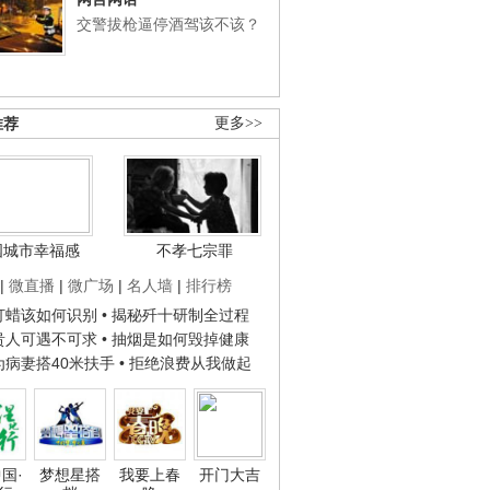
交警拔枪逼停酒驾该不该？
推荐
更多>>
国城市幸福感
不孝七宗罪
|
微直播
|
微广场
|
名人墙
|
排行榜
子打蜡该如何识别
• 揭秘歼十研制全过程
种贵人可遇不可求
• 抽烟是如何毁掉健康
人为病妻搭40米扶手
• 拒绝浪费从我做起
国·
梦想星搭
我要上春
开门大吉