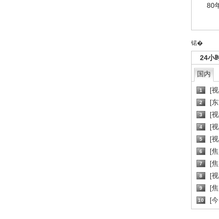
80
锘�
24小
国内
[
1
[
2
[
3
[
4
[
5
[
6
[焦
7
[
8
[
9
[
10