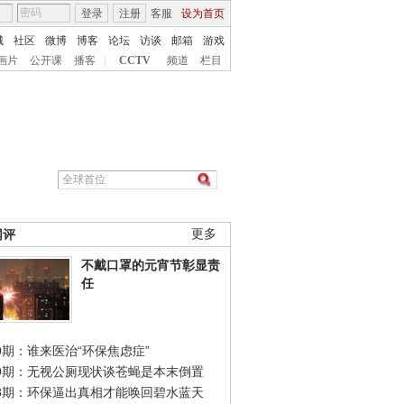
登录
注册
客服
设为首页
城
社区
微博
博客
论坛
访谈
邮箱
游戏
画片
公开课
播客
|
CCTV
频道
栏目
网评
更多
不戴口罩的元宵节彰显责
任
0期：谁来医治“环保焦虑症”
49期：无视公厕现状谈苍蝇是本末倒置
48期：环保逼出真相才能唤回碧水蓝天