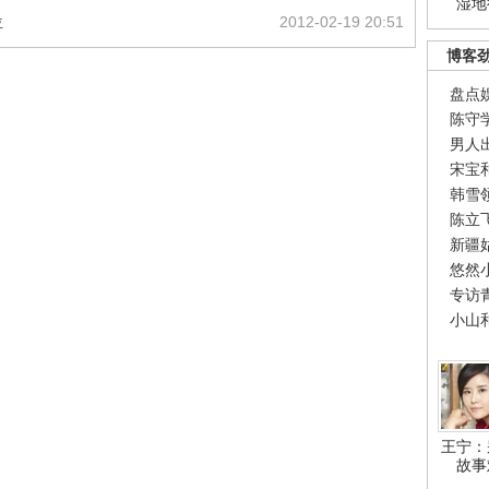
湿地
位
2012-02-19 20:51
博客
盘点
陈守
男人
宋宝
韩雪
陈立
新疆
悠然
专访
小山
王宁：
故事