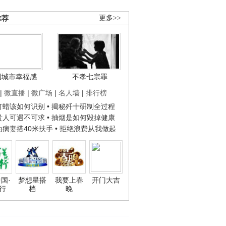
推荐
更多>>
国城市幸福感
不孝七宗罪
|
微直播
|
微广场
|
名人墙
|
排行榜
子打蜡该如何识别
• 揭秘歼十研制全过程
种贵人可遇不可求
• 抽烟是如何毁掉健康
人为病妻搭40米扶手
• 拒绝浪费从我做起
国·
梦想星搭
我要上春
开门大吉
行
档
晚