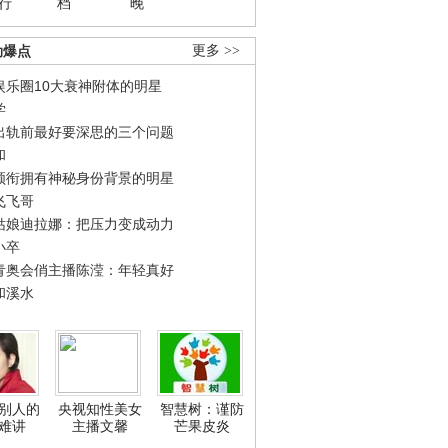
行
档
晚
劲爆点
更多 >>
娱乐圈10大衰神附体的明星
学
出轨前最好要深思的三个问题
和
领衔拥有神秘身份背景的明星
飞飞哥
姑娘迪拉娜：把压力变成动力
小卒
青奥会俏主播陈滢：年轻真好
和溪水
别人的
央视知性美女
智慧树：谨防
难讲
主播文馨
芒果皮炎