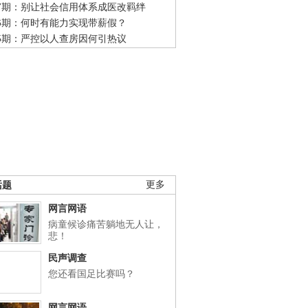
47期：别让社会信用体系成医改羁绊
46期：何时有能力实现带薪假？
45期：严控以人查房因何引热议
话题
更多
网言网语
病童候诊痛苦躺地无人让，
悲！
民声调查
您还看国足比赛吗？
网言网语