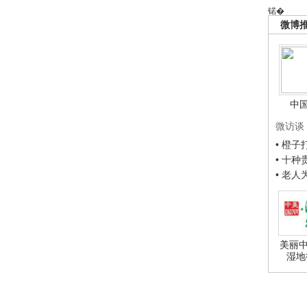
锘�
微博
中
微访谈
• 橙
• 十
• 老
美丽中
湿地