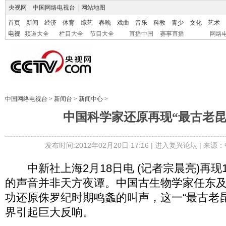
央视网
|
中国网络电视台
|
网站地图
首页
新闻
经济
体育
综艺
春晚
戏曲
音乐
科教
青少
文化
艺术
电视
频道大全
栏目大全
节目大全
直播中国
赛事直播
网络
中国网络电视台
>
新闻台
>
新闻中心
>
中国科学家还原再现“最古老昆
发布时间:2012年02月20日 17:16 |
进入复兴论坛
| 来源：
中新社上海2月18日电 (记者宗晨亮)再现
的声音并非天方夜谭。中国古生物学家任东
功还原侏罗纪时期鸣螽的叫声，这一“最古老
界引起巨大反响。