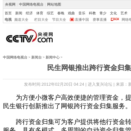
央视网
|
中国网络电视台
|
网站地图
首页
新闻
经济
体育
综艺
春晚
戏曲
音乐
科教
青少
文化
艺术
电视
频道大全
栏目大全
节目大全
直播中国
赛事直播
网络
中国网络电视台
>
新闻台
>
新闻中心
>
民生网银推出跨行资金归
发布时间:2012年02月20日 04:24 |
进入复兴论坛
| 来源：
为方便小微客户高效便捷的管理资金，提
民生银行创新推出了网银跨行资金归集服务
跨行资金归集可为客户提供将他行资金转
服务，具有多模式、多周期的自动资金归集