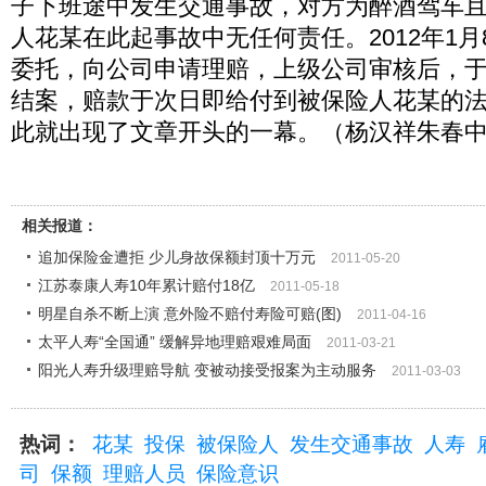
子下班途中发生交通事故，对方为醉酒驾车
人花某在此起事故中无任何责任。2012年1
委托，向公司申请理赔，上级公司审核后，于20
结案，赔款于次日即给付到被保险人花某的
此就出现了文章开头的一幕。（杨汉祥朱春中
相关报道：
追加保险金遭拒 少儿身故保额封顶十万元
2011-05-20
江苏泰康人寿10年累计赔付18亿
2011-05-18
明星自杀不断上演 意外险不赔付寿险可赔(图)
2011-04-16
太平人寿“全国通” 缓解异地理赔艰难局面
2011-03-21
阳光人寿升级理赔导航 变被动接受报案为主动服务
2011-03-03
热词：
花某
投保
被保险人
发生交通事故
人寿
司
保额
理赔人员
保险意识