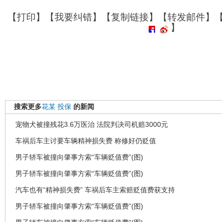
【
打印
】【
我要纠错
】【
复制链接
】【
转发邮件
】
】
搜索更多
花某
投保
的新闻
宠物犬被撞残花3.6万医治 法院判决司机赔3000元
车祸后车主讨要车辆精神损失费 称修好仍贬值
男子轿车被撞向肇事方索“车辆贬值费”(图)
男子轿车被撞向肇事方索“车辆贬值费”(图)
汽车也有“精神损失费” 车祸后车主索赔贬值费获支持
男子轿车被撞向肇事方索“车辆贬值费”(图)