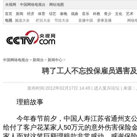
央视网
|
中国网络电视台
|
网站地图
首页
新闻
经济
体育
综艺
春晚
戏曲
音乐
科教
青少
文化
艺术
电视
频道大全
栏目大全
节目大全
直播中国
赛事直播
网络
中国网络电视台
>
新闻台
>
新闻中心
>
聘了工人不忘投保雇员遇害
发布时间:2012年02月17日 14:49 |
进入复兴论坛
| 来源：
理赔故事
今年春节前夕，中国人寿江苏省通州支公
给付了客户花某家人50万元的意外伤害保险
家人面对这笔巨额理赔款非常感动，感谢保