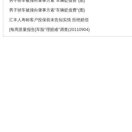
男子轿车被撞向肇事方索“车辆贬值费”(图)
男子轿车被撞向肇事方索“车辆贬值费”(图)
汇丰人寿称客户投保前未告知实情 拒绝赔偿
[每周质量报告]车险“理赔难“调查(20110904)