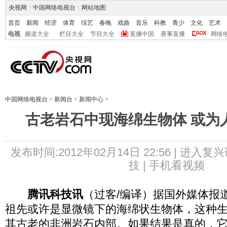
央视网
|
中国网络电视台
|
网站地图
首页
新闻
经济
体育
综艺
春晚
戏曲
音乐
科教
青少
文化
艺术
电视
频道大全
栏目大全
节目大全
直播中国
赛事直播
网络
中国网络电视台
>
新闻台
>
新闻中心
>
古老岩石中现海绵生物体 或为
发布时间:2012年02月14日 22:56 |
进入复兴
技 |
手机看视频
腾讯科技讯
（过客/编译）据国外媒体报
祖先或许是显微镜下的海绵状生物体，这种
其古老的非洲岩石内部。如果结果是真的，