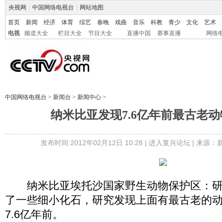
央视网
|
中国网络电视台
|
网站地图
首页
新闻
经济
体育
综艺
春晚
戏曲
音乐
科教
青少
文化
艺术
电视
频道大全
栏目大全
节目大全
直播中国
赛事直播
网络
中国网络电视台
>
新闻台
>
新闻中心
>
纳米比亚发现7.6亿年前最古老动
发布时间:2012年02月12日 10:28 |
进入复兴论坛
| 来源：
纳米比亚埃托沙国家野生动物保护区：研
了一些细小化石，研究发现上面有最古老的
7.6亿年前。