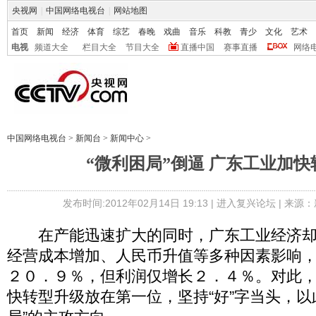
央视网
|
中国网络电视台
|
网站地图
首页
新闻
经济
体育
综艺
春晚
戏曲
音乐
科教
青少
文化
艺术
电视
频道大全
栏目大全
节目大全
直播中国
赛事直播
网络
中国网络电视台
>
新闻台
>
新闻中心
>
“微利困局”倒逼 广东工业加
发布时间:2012年02月14日 19:13 |
进入复兴论坛
| 来源：
在产能迅速扩大的同时，广东工业经济却面
经营成本增加、人民币升值等多种因素影响
２０．９％，但利润仅增长２．４％。对此
快转型升级放在第一位，坚持“好”字当头，以