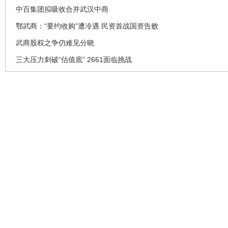
中百集团拟吸收合并武汉中商
鄂武商：“要约收购”遭冷遇 民资首战国资告败
武商股权之争仍难见分晓
三大压力刺破“估值底” 2661面临挑战