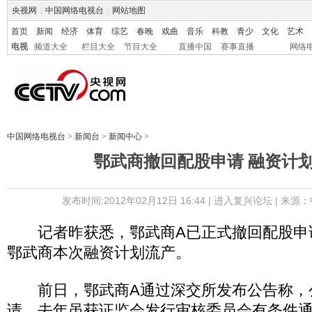
央视网
|
中国网络电视台
|
网站地图
首页
新闻
经济
体育
综艺
春晚
戏曲
音乐
科教
青少
文化
艺术
电视
频道大全
栏目大全
节目大全
直播中国
赛事直播
网络
中国网络电视台
>
新闻台
>
新闻中心
>
鄂武商撤回配股申请 融资计划
发布时间:2012年02月12日 16:44 |
进入复兴论坛
| 来源：
记者昨获悉，鄂武商A已正式撤回配股申
鄂武商本次融资计划流产。
前日，鄂武商A通过深交所发布公告称，
请，去年虽获证监会发行审核委员会有条件