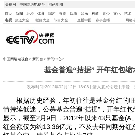
央视网
|
中国网络电视台
|
网站地图
首页
新闻
经济
体育
综艺
春晚
戏曲
音乐
科教
青少
文化
艺术
电视
频道大全
栏目大全
节目大全
直播中国
赛事直播
网络
中国网络电视台
>
新闻台
>
新闻中心
>
基金普遍“拮据” 开年红包缩
发布时间:2012年02月12日 13:08 |
进入复兴论坛
| 来源：
根据历史经验，年初往往是基金分红的旺
情持续低迷，公募基金普遍“拮据”，开年红
显示，截至2月9日，2012年以来43只基金(
红金额仅为约13.36亿元，不及去年同期分