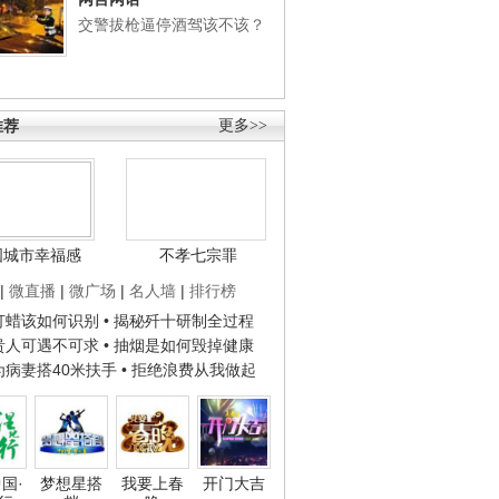
交警拔枪逼停酒驾该不该？
推荐
更多>>
国城市幸福感
不孝七宗罪
|
微直播
|
微广场
|
名人墙
|
排行榜
子打蜡该如何识别
• 揭秘歼十研制全过程
种贵人可遇不可求
• 抽烟是如何毁掉健康
人为病妻搭40米扶手
• 拒绝浪费从我做起
国·
梦想星搭
我要上春
开门大吉