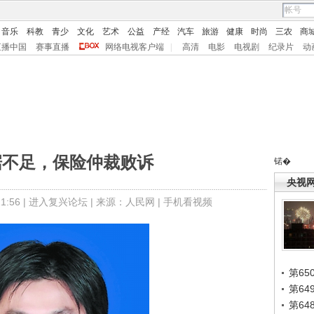
音乐
科教
青少
文化
艺术
公益
产经
汽车
旅游
健康
时尚
三农
商
直播中国
赛事直播
网络电视客户端
|
高清
电影
电视剧
纪录片
动
据不足，保险仲裁败诉
锘�
央视
:56 |
进入复兴论坛
| 来源：人民网 |
手机看视频
第65
第6
第6