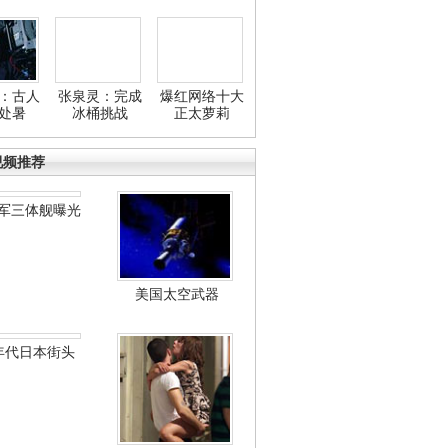
：古人
张泉灵：完成
爆红网络十大
处暑
冰桶挑战
正太萝莉
视频推荐
军三体舰曝光
美国太空武器
年代日本街头