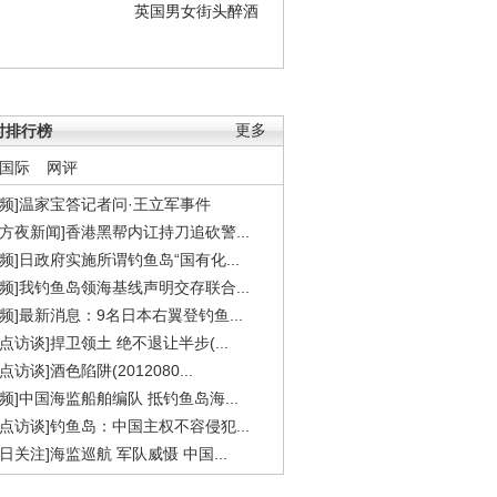
英国男女街头醉酒
时排行榜
更多
国际
网评
视频]温家宝答记者问·王立军事件
东方夜新闻]香港黑帮内讧持刀追砍警...
视频]日政府实施所谓钓鱼岛“国有化...
视频]我钓鱼岛领海基线声明交存联合...
视频]最新消息：9名日本右翼登钓鱼...
焦点访谈]捍卫领土 绝不退让半步(...
点访谈]酒色陷阱(2012080...
视频]中国海监船舶编队 抵钓鱼岛海...
焦点访谈]钓鱼岛：中国主权不容侵犯...
今日关注]海监巡航 军队威慑 中国...