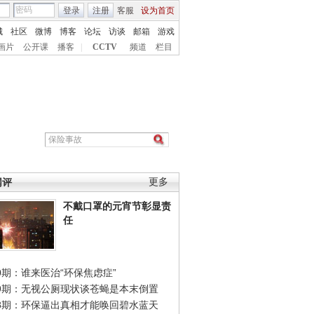
登录
注册
客服
设为首页
城
社区
微博
博客
论坛
访谈
邮箱
游戏
画片
公开课
播客
|
CCTV
频道
栏目
网评
更多
不戴口罩的元宵节彰显责
任
0期：谁来医治“环保焦虑症”
49期：无视公厕现状谈苍蝇是本末倒置
48期：环保逼出真相才能唤回碧水蓝天