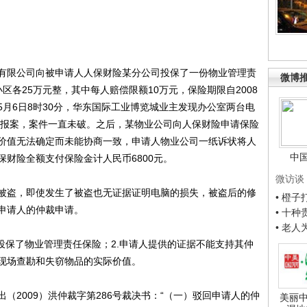
理有限公司向被申请人人保财险某分公司投保了一份物业管理责
微博
区各25万元整，其中每人赔偿限额10万元，保险期限自2008
09年5月6日8时30分，华东国际工业博览城业主发现办公室两台电
警队报案，案件一直未破。之后，某物业公司向人保财险申请保险
价值无法确定而未能协商一致，申请人物业公司一纸诉状将人
中
财险全额支付保险金计人民币6800元。
微访谈
盗，即使发生了被盗也无证据证明电脑的损失，被盗后的修
• 橙
申请人的仲裁申请。
• 十
• 老
保了物业管理责任保险；2.申请人提供的证据不能支持其仲
现场查勘和失窃物品的实际价值。
（2009）洪仲裁字第286号裁决书：“（一）驳回申请人的仲
美丽中