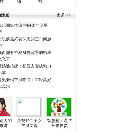
行
档
晚
劲爆点
更多 >>
娱乐圈10大衰神附体的明星
学
出轨前最好要深思的三个问题
和
领衔拥有神秘身份背景的明星
飞飞哥
姑娘迪拉娜：把压力变成动力
小卒
青奥会俏主播陈滢：年轻真好
和溪水
别人的
央视知性美女
智慧树：谨防
难讲
主播文馨
芒果皮炎