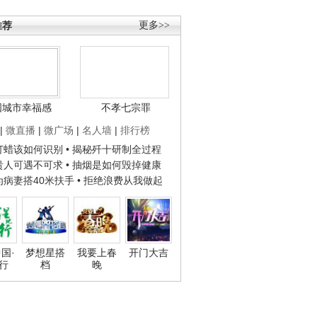
推荐
更多>>
国城市幸福感
不孝七宗罪
|
微直播
|
微广场
|
名人墙
|
排行榜
子打蜡该如何识别
• 揭秘歼十研制全过程
种贵人可遇不可求
• 抽烟是如何毁掉健康
人为病妻搭40米扶手
• 拒绝浪费从我做起
国·
梦想星搭
我要上春
开门大吉
行
档
晚