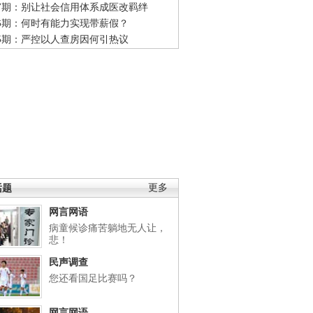
47期：别让社会信用体系成医改羁绊
46期：何时有能力实现带薪假？
45期：严控以人查房因何引热议
话题
更多
网言网语
病童候诊痛苦躺地无人让，
悲！
民声调查
您还看国足比赛吗？
网言网语