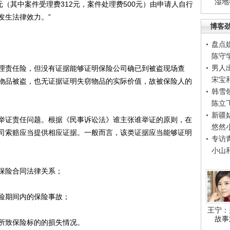
湿地
元（其中案件受理费312元，案件处理费500元）由申请人自行
发生法律效力。”
博客
盘点
陈守
男人
责任险，但没有证据能够证明保险公司确已到被盗现场查
宋宝
物品被盗，也无证据证明失窃物品的实际价值，故被保险人的
韩雪
陈立
新疆
证责任问题。根据《民事诉讼法》谁主张谁举证的原则，在
悠然
司索赔应当提供相应证据。一般而言，该类证据应当能够证明
专访
小山
保险合同法律关系；
险期间内的保险事故；
王宁：
故事
致保险标的的损失情况。