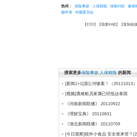
热词：
保险事故
人保财险
保险纠纷
被保
裁申请
仲裁委员会
【
打印
】【
我要纠错
】【
复制链
搜索更多
保险事故
人保财险
的新闻
[新闻1+1]湄公河惨案！（20111013
[视频]遇难船员家属已经抵达泰国
《河南新闻联播》 20110922
《理财宝典》 20110831
《湖北新闻联播》 20110709
[今日观察]校外小食品 安全谁来管？(201