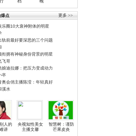
行
档
晚
劲爆点
更多 >>
娱乐圈10大衰神附体的明星
学
出轨前最好要深思的三个问题
和
领衔拥有神秘身份背景的明星
飞飞哥
姑娘迪拉娜：把压力变成动力
小卒
青奥会俏主播陈滢：年轻真好
和溪水
别人的
央视知性美女
智慧树：谨防
难讲
主播文馨
芒果皮炎