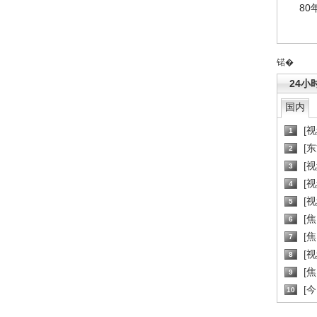
80
锘�
24小
国内
[
1
[
2
[
3
[
4
[
5
[
6
[焦
7
[
8
[
9
[
10