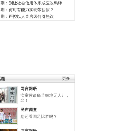
47期：别让社会信用体系成医改羁绊
46期：何时有能力实现带薪假？
45期：严控以人查房因何引热议
话题
更多
网言网语
病童候诊痛苦躺地无人让，
悲！
民声调查
您还看国足比赛吗？
网言网语