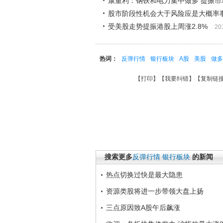
康重利：钢铁和电力集中做多 提振市
股市阶段性机会大于风险应是大概率
受美股走势提振港股上周涨2.8%
20
热词：
反弹行情
银行板块
A股
美股
做多
【
打印
】【
我要纠错
】【
复制链
搜索更多
反弹行情
银行板块
的新闻
热点切换过快是最大隐患
资源类股将进一步带领大盘上扬
三点原因致A股午后飙涨