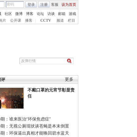
登录
注册
客服
设为首页
城
社区
微博
博客
论坛
访谈
邮箱
游戏
画片
公开课
播客
|
CCTV
频道
栏目
网评
更多
不戴口罩的元宵节彰显责
任
0期：谁来医治“环保焦虑症”
49期：无视公厕现状谈苍蝇是本末倒置
48期：环保逼出真相才能唤回碧水蓝天