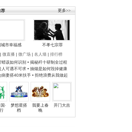
推荐
更多>>
国城市幸福感
不孝七宗罪
|
微直播
|
微广场
|
名人墙
|
排行榜
子打蜡该如何识别
• 揭秘歼十研制全过程
种贵人可遇不可求
• 抽烟是如何毁掉健康
人为病妻搭40米扶手
• 拒绝浪费从我做起
国·
梦想星搭
我要上春
开门大吉
行
档
晚