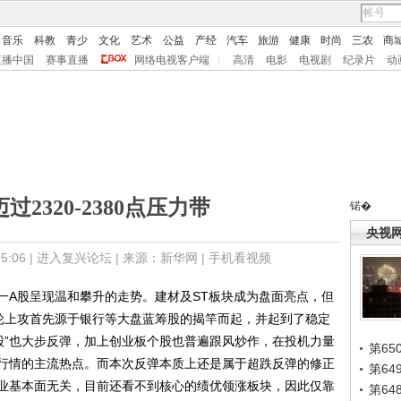
音乐
科教
青少
文化
艺术
公益
产经
汽车
旅游
健康
时尚
三农
商
直播中国
赛事直播
网络电视客户端
|
高清
电影
电视剧
纪录片
动
2320-2380点压力带
锘�
央视
:06 |
进入复兴论坛
| 来源：新华网 |
手机看视频
A股呈现温和攀升的走势。建材及ST板块成为盘面亮点，但
轮上攻首先源于银行等大盘蓝筹股的揭竿而起，并起到了稳定
股”也大步反弹，加上创业板个股也普遍跟风炒作，在投机力量
第65
行情的主流热点。而本次反弹本质上还是属于超跌反弹的修正
第6
业基本面无关，目前还看不到核心的绩优领涨板块，因此仅靠
第6