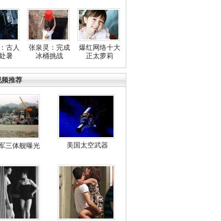
：古人
张泉灵：完成
爆红网络十大
处暑
冰桶挑战
正太萝莉
视频推荐
美国太空武器
军三体舰曝光