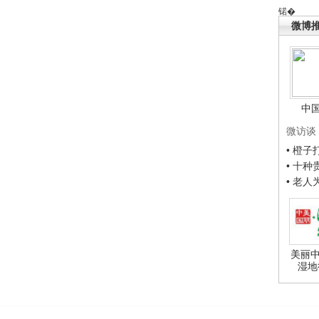
锘�
微博
中
微访谈
• 橙
• 十
• 老
美丽中
湿地