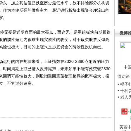
势头；加之其估值已跌至历史最低水平，故不排除部分机构资
，作为本轮反弹的做多主力，最近银行板块出现资金净流出的
察。
停无疑是近期盘面的最大亮点，而这无非是重组板块前期暴跌
微博
股的惯性短期内很难出现实质性的改变，对于该类股票反弹高
风险也极大，目前的上涨只是抄底资金的阶段性投机而已。
的内在规律来看，上证指数在2320-2380点附近的压力
中
，时间周期上或已进入反弹尾声，未来如果不能有效突破2330
来回调可能性较大，则股指重回震荡整理格局的概率极大，投
微访谈
位，不宜过分追高。
• 橙
• 十
• 老
美丽中