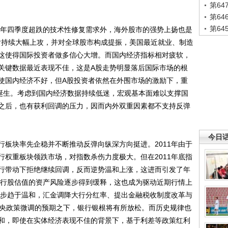
第6
第6
第6
年四季度超跌的技术性修复需求外，海外股市的强势上扬也是
月后持续大幅上攻，并对全球股市构成提振，美国最近就业、制造
这使得国际投资者做多信心大增。而国内经济指标相对疲软，
关键数据最近表现不佳，这是A股走势明显落后国际市场的根
使国内经济不好，但A股投资者依然在外围市场的激励下，重
此诞生。考虑到国内经济数据持续低迷，宏观基本面难以支撑国
之后，也有获利回调的压力，因而内外双重因素都不支持反弹
今日
块率先企稳并不断推动反弹向纵深方向挺进。2011年由于
行权重板块领跌市场，对指数杀伤力度极大。但在2011年底指
行带动下拒绝继续回调，反而逆势温和上涨，这进而引发了年
制银行股估值的资产风险逐步得到缓释，这也成为驱动近期行情上
策逐步趋于温和，汇金调降大行分红率、提出金融税收制度改革与
中央政策微调的预期之下，银行银根将有所放松。而历史规律也
和，即使在实体经济表现不佳的背景下，基于利差等政策红利