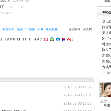
场人气
2011-04-12
湿地
事件
2011-01-28
博客
11-01-10
盘点
陈守
权重板块
超跌
ST股票
回调
重组板块
责任编辑：孙人民
男人
宋宝
接
】【
转发邮件
】【
】
【一键分享
】
韩雪
陈立
新疆
悠然
专访
小山
2012-02-08 21:52
2012-02-08 18:34
王宁：
2012-02-08 16:35
故事