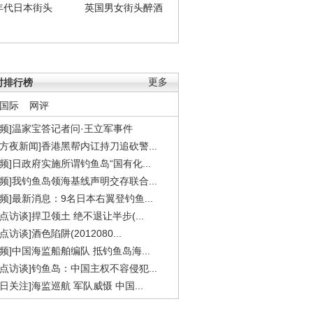
年代日本街头
英国男女街头醉酒
时排行榜
更多
国际
网评
视频]温家宝答记者问·王立军事件
东方夜新闻]香港黑帮内讧持刀追砍警...
视频]日政府实施所谓钓鱼岛“国有化...
视频]我钓鱼岛领海基线声明交存联合...
视频]最新消息：9名日本右翼登钓鱼...
焦点访谈]捍卫领土 绝不退让半步(...
点访谈]酒色陷阱(2012080...
视频]中国海监船舶编队 抵钓鱼岛海...
焦点访谈]钓鱼岛：中国主权不容侵犯...
今日关注]海监巡航 军队威慑 中国...