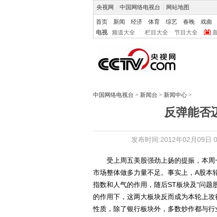
央视网
|
中国网络电视台
|
网站地图
首页
新闻
经济
体育
综艺
春晚
戏曲
电视
频道大全
栏目大全
节目大全
中国网络电视台
>
新闻台
>
新闻中心
>
反弹能否迈过
发布时间:2012年02月09日 05
受上周五美股强劲上扬的提振，本周一
市场整体做多力量不足。事实上，A股本
指数和人气的作用，随后ST板块及“问题
的作用下，这两大板块反而成为本轮上攻
性质，除了银行板块外，多数炒作都与行