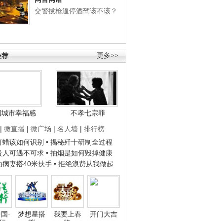
交警拔枪逼停酒驾该不该？
推荐
更多>>
国城市幸福感
不孝七宗罪
|
微直播
|
微广场
|
名人墙
|
排行榜
子打蜡该如何识别
• 揭秘歼十研制全过程
种贵人可遇不可求
• 抽烟是如何毁掉健康
人为病妻搭40米扶手
• 拒绝浪费从我做起
国·
梦想星搭
我要上春
开门大吉