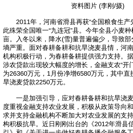
资料图片 (李刚/摄)
2011年，河南省滑县再获“全国粮食生产
此殊荣全国唯一“九连冠”县。今年全县小麦种
亩。入冬以来，降水(雪)量普遍偏少，导致
墒严重。面对春耕备耕和抗旱浇麦县情，河
机构积极行动，为春耕备耕提供强力支持。据
涉农贷款出现较大幅度的增长，金融支农“开
为26360万元，1月份净增6580万元，其中
旱浇麦贷款2250万元。
一是加强引导，应对春耕备耕和抗旱浇麦
度重视金融支持农业发展，积极从政策导向
求并支持金融机构不断加大对农业发展的支
构积极抗旱。近日刚刚出台的《2012年滑县
引》和《关于进一步做好春耕备播金融服务