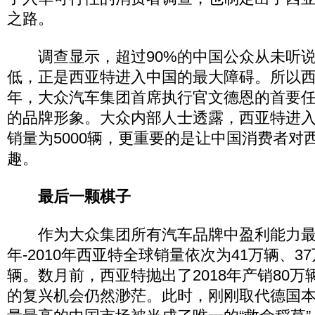
之路。
调查显示，超过90%的中国公众从未听说
低，正是西亚特进入中国的最大障碍。所以
年，大众汽车集团首席执行官文德恩的首要
的品牌形象。大众内部人士透露，西亚特进
销量为5000辆，更重要的是让中国消费者对
趣。
最后一颗棋子
作为大众集团所有汽车品牌中盈利能力最差
年-2010年西亚特全球销量依次为41万辆、37
辆。数月前，西亚特抛出了2018年产销80
的复兴机会仍然渺茫。此时，刚刚取代德国