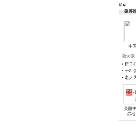
锘�
微博
中
微访谈
• 橙
• 十
• 老
美丽中
湿地