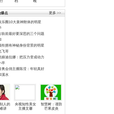
行
档
晚
劲爆点
更多 >>
娱乐圈10大衰神附体的明星
学
出轨前最好要深思的三个问题
和
领衔拥有神秘身份背景的明星
飞飞哥
姑娘迪拉娜：把压力变成动力
小卒
青奥会俏主播陈滢：年轻真好
和溪水
别人的
央视知性美女
智慧树：谨防
难讲
主播文馨
芒果皮炎