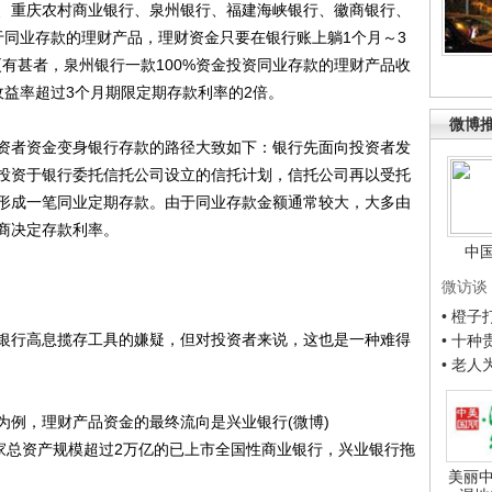
重庆农村商业银行、泉州银行、福建海峡银行、徽商银行、
于同业存款的理财产品，理财资金只要在银行账上躺1个月～3
有甚者，泉州银行一款100%资金投资同业存款的理财产品收
收益率超过3个月期限定期存款利率的2倍。
微博
者资金变身银行存款的路径大致如下：银行先面向投资者发
投资于银行委托信托公司设立的信托计划，信托公司再以受托
形成一笔同业定期存款。由于同业存款金额通常较大，大多由
商决定存款利率。
中
微访谈
• 橙
行高息揽存工具的嫌疑，但对投资者来说，这也是一种难得
• 十
• 老
例，理财产品资金的最终流向是兴业银行(微博)
款，作为一家总资产规模超过2万亿的已上市全国性商业银行，兴业银行拖
美丽中