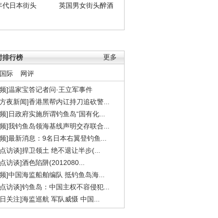
年代日本街头
英国男女街头醉酒
时排行榜
更多
国际
网评
视频]温家宝答记者问·王立军事件
东方夜新闻]香港黑帮内讧持刀追砍警...
视频]日政府实施所谓钓鱼岛“国有化...
视频]我钓鱼岛领海基线声明交存联合...
视频]最新消息：9名日本右翼登钓鱼...
焦点访谈]捍卫领土 绝不退让半步(...
点访谈]酒色陷阱(2012080...
视频]中国海监船舶编队 抵钓鱼岛海...
焦点访谈]钓鱼岛：中国主权不容侵犯...
今日关注]海监巡航 军队威慑 中国...