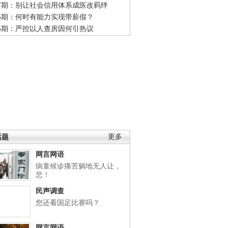
47期：别让社会信用体系成医改羁绊
46期：何时有能力实现带薪假？
45期：严控以人查房因何引热议
话题
更多
网言网语
病童候诊痛苦躺地无人让，
悲！
民声调查
您还看国足比赛吗？
网言网语