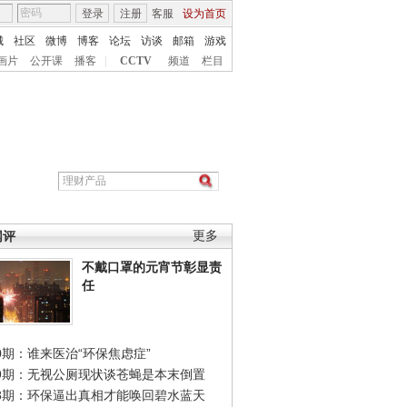
登录
注册
客服
设为首页
城
社区
微博
博客
论坛
访谈
邮箱
游戏
画片
公开课
播客
|
CCTV
频道
栏目
网评
更多
不戴口罩的元宵节彰显责
任
0期：谁来医治“环保焦虑症”
49期：无视公厕现状谈苍蝇是本末倒置
48期：环保逼出真相才能唤回碧水蓝天