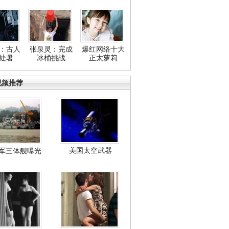
：古人
张泉灵：完成
爆红网络十大
处暑
冰桶挑战
正太萝莉
视频推荐
美国太空武器
军三体舰曝光