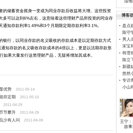
湿地
的储蓄资金摇身一变成为同业存款后收益将大增。这些投资
博客
大多可以达到6%左右，这意味着这些理财产品所投资的同业存
通知存款利率1.49%和3个月期限定期存款利率3.1%。
盘点
陈守
男人
银行，以同业存款的名义吸收的存款成本是以定期存款方式
宋宝
以通知存款的名义吸收存款成本的4倍以上，更是以活期存款形
韩雪
银行如果大量发行这类理财产品，无疑将增加其成本。
陈立
新疆
悠然
专访
小山
显优势
2011-05-14
能存定期
2011-05-10
2011-04-29
节节攀升
2011-04-29
品少有人问
2011-04-09
王宁：
故事