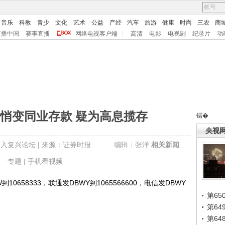
音乐
科教
青少
文化
艺术
公益
产经
汽车
旅游
健康
时尚
三农
商
直播中国
赛事直播
网络电视客户端
|
高清
电影
电视剧
纪录片
动
悄变同业存款 疑为高息揽存
锘�
央视
进入复兴论坛
| 来源：证券时报 编辑：张洋
相关新闻
专题 |
手机看视频
58333，联通发DBWY到1065566600，电信发DBWY
第65
第6
第6