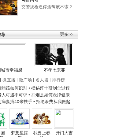
交警拔枪逼停酒驾该不该？
推荐
更多>>
国城市幸福感
不孝七宗罪
|
微直播
|
微广场
|
名人墙
|
排行榜
子打蜡该如何识别
• 揭秘歼十研制全过程
种贵人可遇不可求
• 抽烟是如何毁掉健康
人为病妻搭40米扶手
• 拒绝浪费从我做起
国·
梦想星搭
我要上春
开门大吉