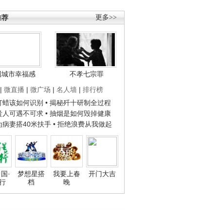
推荐
更多>>
国城市幸福感
不孝七宗罪
|
微直播
|
微广场
|
名人墙
|
排行榜
子打蜡该如何识别
• 揭秘歼十研制全过程
种贵人可遇不可求
• 抽烟是如何毁掉健康
人为病妻搭40米扶手
• 拒绝浪费从我做起
国·
梦想星搭
我要上春
开门大吉
行
档
晚