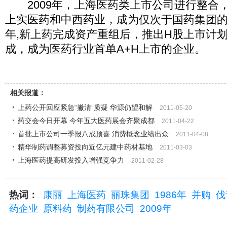
2009年，上海医药类上市公司进行整合
上实医药和中西药业，成为仅次于国药集团的第
年,新上药完成资产重组后，推出H股上市计划，
成，成为医药行业首单A+H上市的企业。
相关报道：
上药公开回应紧急“撇清”质疑 华源仍望和解
2011-05-20
药交会今日开幕 今年五大医药展会齐聚成都
2011-04-22
首批上市公司一季报八成预喜 消费概念业绩出众
2011-04-08
精华制药调整募资投向近亿元建中药材基地
2011-03-03
上海医药提高研发投入增强竞争力
2011-02-28
热词：
康丽
上海医药
丽珠集团
1986年
并购
伐
药企业
原料药
制药有限公司
2009年