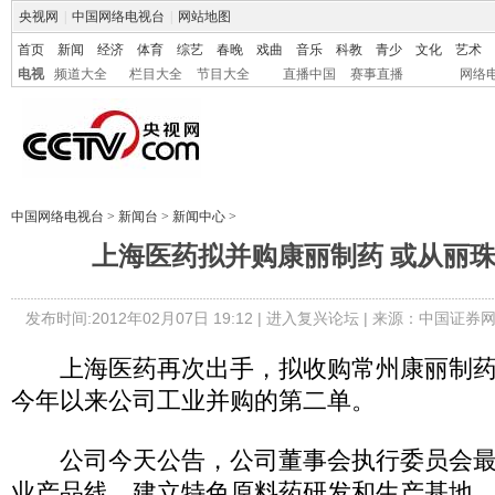
央视网
|
中国网络电视台
|
网站地图
首页
新闻
经济
体育
综艺
春晚
戏曲
音乐
科教
青少
文化
艺术
电视
频道大全
栏目大全
节目大全
直播中国
赛事直播
网络
中国网络电视台
>
新闻台
>
新闻中心
>
上海医药拟并购康丽制药 或从丽珠集
发布时间:2012年02月07日 19:12 |
进入复兴论坛
| 来源：中国证券网
上海医药再次出手，拟收购常州康丽制药
今年以来公司工业并购的第二单。
公司今天公告，公司董事会执行委员会最
业产品线，建立特色原料药研发和生产基地