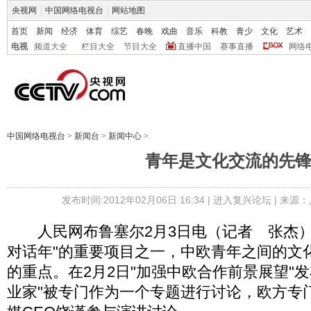
央视网
|
中国网络电视台
|
网站地图
首页
新闻
经济
体育
综艺
春晚
戏曲
音乐
科教
青少
文化
艺术
电视
频道大全
栏目大全
节目大全
直播中国
赛事直播
网络
中国网络电视台
>
新闻台
>
新闻中心
>
青年是文化交流的先
发布时间:2012年02月06日 16:34 |
进入复兴论坛
| 来源：
人民网布鲁塞尔2月3日电（记者 张杰）
对话年"的重要项目之一，中欧青年之间的文
的重点。在2月2日"加强中欧合作前景展望"
业家"被专门作为一个专题进行讨论，欧方专