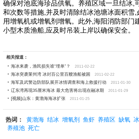
确保对池底海珍品供氧。养殖区域一旦结冰,
和次数等措施,并及时清除结冰池塘冰面积雪,
用增氧机或增氧剂增氧。此外,海阳消防部门
小型木质渔船,应及时吊装上岸以确保安全。
相关报道：
海冰来袭，渔民损失谁“埋单”？
2011-02-22
海冰突袭莱州湾 冰封百公里百艘渔船被困
2011-02-22
海军及武警边防部队展开冰情调查和海上救援行动
2011-01-30
辽东湾再现35厘米海冰 最大危害将出现在融冰期
2011-01-29
[视频]山东：黄渤海海冰扩张
2011-01-25
热词：
黄渤海
结冰
增氧剂
鱼虾
养殖区
缺氧
养殖池
死亡