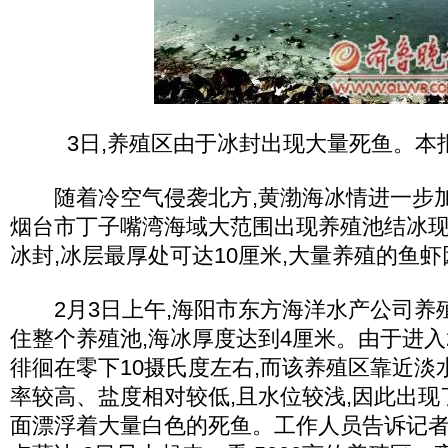
3日,养殖区由于冰封出现大量死鱼。本
随着冷空气侵袭北方,黄渤海冰情进一步加
烟台市丁子嘴湾海域大范围出现养殖池结冰现象
冰封,冰层最厚处可达10厘米,大量养殖的鱼
2月3日上午,海阳市东方海洋水产公司养
住整个养殖池,海冰厚度达到4厘米。由于进入
徘徊在零下10摄氏度左右,而该养殖区靠近淡
率较高、盐度相对较低,且水位较浅,因此出
面漂浮着大量白色的死鱼。工作人员告诉记者