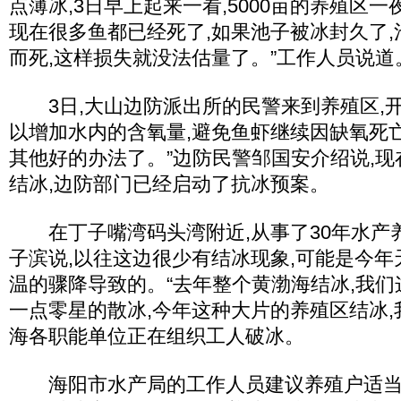
点薄冰,3日早上起来一看,5000亩的养殖区一
现在很多鱼都已经死了,如果池子被冰封久了
而死,这样损失就没法估量了。”工作人员说道
3日,大山边防派出所的民警来到养殖区,
以增加水内的含氧量,避免鱼虾继续因缺氧死亡
其他好的办法了。”边防民警邹国安介绍说,
结冰,边防部门已经启动了抗冰预案。
在丁子嘴湾码头湾附近,从事了30年水产
子滨说,以往这边很少有结冰现象,可能是今
温的骤降导致的。“去年整个黄渤海结冰,我
一点零星的散冰,今年这种大片的养殖区结冰,
海各职能单位正在组织工人破冰。
海阳市水产局的工作人员建议养殖户适当准