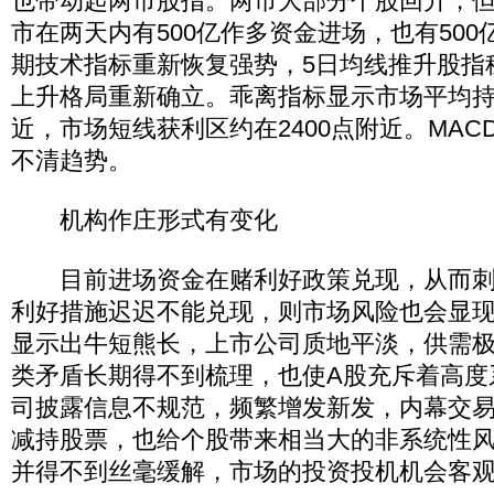
也带动起两市股指。两市大部分个股回升，
市在两天内有500亿作多资金进场，也有50
期技术指标重新恢复强势，5日均线推升股指
上升格局重新确立。乖离指标显示市场平均持
近，市场短线获利区约在2400点附近。MA
不清趋势。
机构作庄形式有变化
目前进场资金在赌利好政策兑现，从而刺
利好措施迟迟不能兑现，则市场风险也会显
显示出牛短熊长，上市公司质地平淡，供需
类矛盾长期得不到梳理，也使A股充斥着高度
司披露信息不规范，频繁增发新发，内幕交
减持股票，也给个股带来相当大的非系统性
并得不到丝毫缓解，市场的投资投机机会客