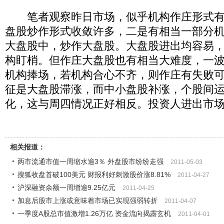
笔者观察昨日市场，似乎机构作庄形式有
盘股炒作形式收敛许多，二是有相当一部分
大盘股中，炒作大盘股。大盘股进出均容易
构盯梢。但作庄大盘股也有相当大难度，一
机构捧场，若机构合心不齐，则作庄有失败
征是大盘股滞涨，而中小盘股补涨，个股间
化，这与周四情况正好相反。投资人进出市
相关报道：
两市流通市值一周缩水逾3％ 外盘股市纷纷走强
2011-05-03
搜狐收盘首破100美元 财报利好刺激股价涨8.81%
2011-04-27
沪深融资余额一周增逾9.25亿元
2011-04-25
加息后股市上涨或意味着市场已实现强弱转折
2011-04-07
一季度A股总市值激增1.26万亿 资金流向揭露玄机
2011-04-01