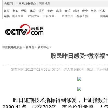
央视网
|
中国网络电视台
|
网站地图
首页
新闻
经济
体育
综艺
春晚
戏曲
音乐
科教
青少
文化
艺术
电视
频道大全
栏目大全
节目大全
直播中国
赛事直播
网络
中国网络电视台
>
新闻台
>
新闻中心
>
股民昨日感受“微幸福
发布时间:2012年02月06日 07:04 |
进入复兴论坛
| 来源：兰州晚
昨日短期技术指标得到修复，上证指数升17
2330.41点，成交702亿。市场价升量增，