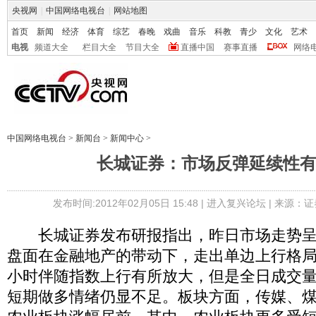
央视网
|
中国网络电视台
|
网站地图
首页
新闻
经济
体育
综艺
春晚
戏曲
音乐
科教
青少
文化
艺术
电视
频道大全
栏目大全
节目大全
直播中国
赛事直播
网络
中国网络电视台
>
新闻台
>
新闻中心
>
长城证券：市场反弹延续性
发布时间:2012年02月05日 15:48 |
进入复兴论坛
| 来源：证
长城证券发布研报指出，昨日市场走势呈
盘面在金融地产的带动下，走出单边上行格
小时伴随指数上行有所放大，但是全日成交
短期做多情绪仍显不足。板块方面，传媒、