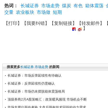
热词：
长城证券
市场走势
煤炭
有色
箱体震荡
交量
农业板块
市场做
短期
【
打印
】【
我要纠错
】【
复制链接
】【
转发邮件
】
】
搜索更多
长城证券
市场走势
的新闻
长城证券：市场反弹延续性有待确认
长城证券：反弹延续性仍需确认
长城证券：市场仍未摆脱箱体震荡格局
顶级券商2月A股策略汇：政策暖风频现 市场机会不断
市场支撑位面临考验 大盘后期有技术回踩的动力需求