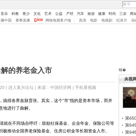
音乐
科教
青少
文化
艺术
公益
产经
汽车
旅游
健康
时尚
三农
商
直播中国
赛事直播
网络电视客户端
|
高清
电影
电视剧
纪录片
动
曲解的养老金入市
锘�
央视
0 |
进入复兴论坛
| 来源：中国经济网 |
手机看视频
搞得各界血脉贲张。其实，这个“市”指的是资本市场，而并
意地进行了曲解。
第65
清就在不同场合呼吁：鼓励社保基金、企业年金、保险公司等
第6
积极推动全国养老保险基金、住房公积金等长期资金入市。
第6