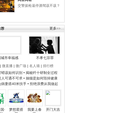
交警拔枪逼停酒驾该不该？
推荐
更多>>
国城市幸福感
不孝七宗罪
|
微直播
|
微广场
|
名人墙
|
排行榜
子打蜡该如何识别
• 揭秘歼十研制全过程
种贵人可遇不可求
• 抽烟是如何毁掉健康
人为病妻搭40米扶手
• 拒绝浪费从我做起
国·
梦想星搭
我要上春
开门大吉