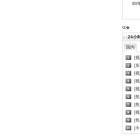
80
锘�
24小
国内
[
1
[
2
[
3
[
4
[
5
[
6
[焦
7
[
8
[
9
[
10