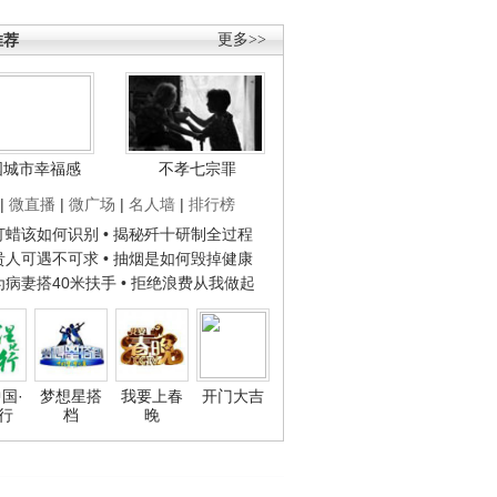
推荐
更多>>
国城市幸福感
不孝七宗罪
|
微直播
|
微广场
|
名人墙
|
排行榜
子打蜡该如何识别
• 揭秘歼十研制全过程
种贵人可遇不可求
• 抽烟是如何毁掉健康
人为病妻搭40米扶手
• 拒绝浪费从我做起
国·
梦想星搭
我要上春
开门大吉
行
档
晚