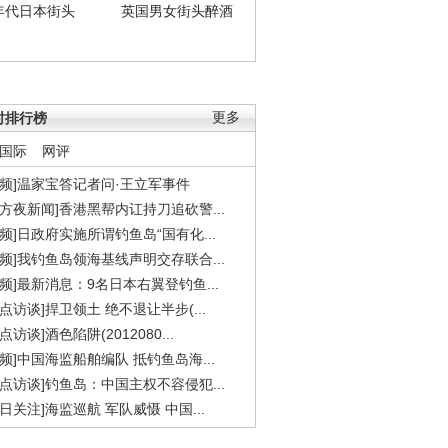
年代日本街头
英国男女街头醉酒
时排行榜
更多
国际
网评
视频]温家宝答记者问·王立军事件
东方夜新闻]香港黑帮内讧持刀追砍警...
视频]日政府实施所谓钓鱼岛“国有化...
视频]我钓鱼岛领海基线声明交存联合...
视频]最新消息：9名日本右翼登钓鱼...
焦点访谈]捍卫领土 绝不退让半步(...
点访谈]酒色陷阱(2012080...
视频]中国海监船舶编队 抵钓鱼岛海...
焦点访谈]钓鱼岛：中国主权不容侵犯...
今日关注]海监巡航 军队威慑 中国...