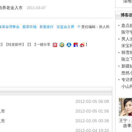
湿地
动养老金入市
2011-03-07
博客
盘点
保基金理事会
股票市场
新股发行
证监会主席
个
责任编辑：孙人民
陈守
男人
接
】【
转发邮件
】【
】
【一键分享
】
宋宝
韩雪
陈立
新疆
悠然
专访
小山
2012-02-05 06:08
入市
2012-02-05 01:56
王宁：
入市
2012-02-05 00:38
故事
2012-02-04 19:20