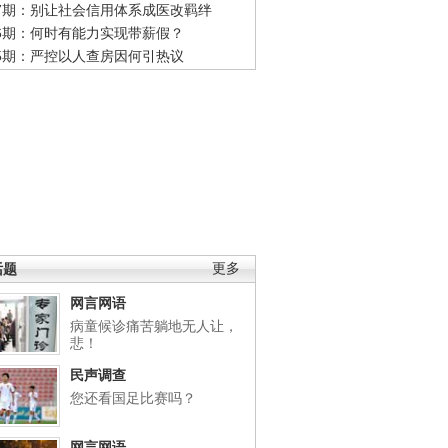
47期：别让社会信用体系成医改羁绊
46期：何时有能力实现带薪假？
45期：严控以人查房因何引热议
话题
更多
网言网语
病童候诊痛苦躺地无人让，
悲！
民声调查
您还看国足比赛吗？
网言网语