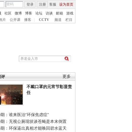
登录
注册
客服
设为首页
城
社区
微博
博客
论坛
访谈
邮箱
游戏
画片
公开课
播客
|
CCTV
频道
栏目
网评
更多
不戴口罩的元宵节彰显责
任
0期：谁来医治“环保焦虑症”
49期：无视公厕现状谈苍蝇是本末倒置
48期：环保逼出真相才能唤回碧水蓝天