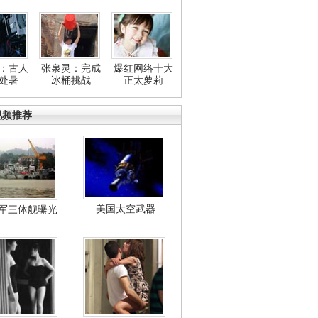
：古人
张泉灵：完成
爆红网络十大
处暑
冰桶挑战
正太萝莉
视频推荐
美国太空武器
军三体舰曝光