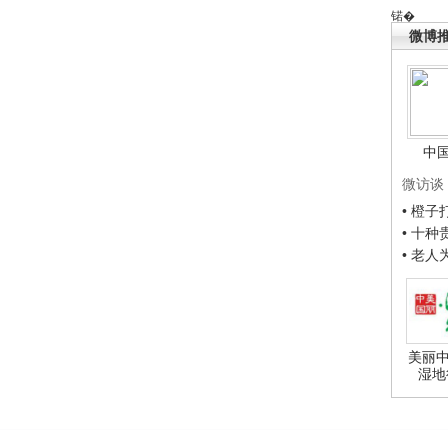
锘�
微博
中
微访谈
• 橙
• 十
• 老
美丽中
湿地