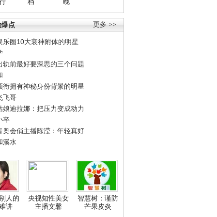
行
档
晚
劲爆点
更多 >>
娱乐圈10大衰神附体的明星
学
出轨前最好要深思的三个问题
和
领衔拥有神秘身份背景的明星
飞飞哥
姑娘迪拉娜：把压力变成动力
小卒
青奥会俏主播陈滢：年轻真好
和溪水
别人的
央视知性美女
智慧树：谨防
难讲
主播文馨
芒果皮炎