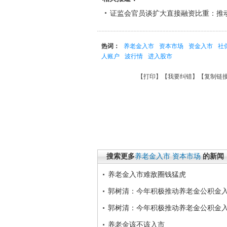
证监会官员谈扩大直接融资比重：推
热词：
养老金入市
资本市场
资金入市
社
人账户
波行情
进入股市
【
打印
】【
我要纠错
】【
复制链
搜索更多
养老金入市
资本市场
的新闻
养老金入市难敌圈钱猛虎
郭树清：今年积极推动养老金公积金
郭树清：今年积极推动养老金公积金
养老金该不该入市