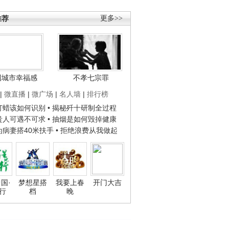
推荐
更多>>
国城市幸福感
不孝七宗罪
|
微直播
|
微广场
|
名人墙
|
排行榜
子打蜡该如何识别
• 揭秘歼十研制全过程
种贵人可遇不可求
• 抽烟是如何毁掉健康
人为病妻搭40米扶手
• 拒绝浪费从我做起
国·
梦想星搭
我要上春
开门大吉
行
档
晚