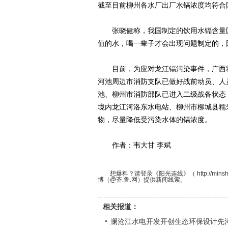
截至目前柳州各水厂出厂水镉浓度均符合
张晓健称，我国制定的饮用水镉含量国
值的水，喝一辈子才会出现问题制定的，
目前，为应对龙江镉污染事件，广西壮
河池周边市消防支队已做好战前动员、人
池、柳州市消防部队已进入二级战备状态，
境内龙江河洛东水电站、柳州市柳城县糯
物，尽量降低受污染水体的镉浓度。
作者：韦大甘 李斌
想爆料？请登录《阳光连线》（ http://minshe
博（@齐.鲁.网）提供新闻线索。
相关报道：
澜沧江水电开发开创生态环保设计先