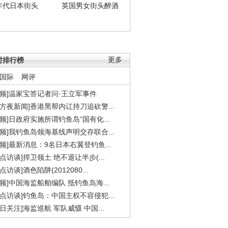
年代日本街头
英国男女街头醉酒
时排行榜
更多
国际
网评
视频]温家宝答记者问·王立军事件
东方夜新闻]香港黑帮内讧持刀追砍警...
视频]日政府实施所谓钓鱼岛“国有化...
视频]我钓鱼岛领海基线声明交存联合...
视频]最新消息：9名日本右翼登钓鱼...
焦点访谈]捍卫领土 绝不退让半步(...
点访谈]酒色陷阱(2012080...
视频]中国海监船舶编队 抵钓鱼岛海...
焦点访谈]钓鱼岛：中国主权不容侵犯...
今日关注]海监巡航 军队威慑 中国...