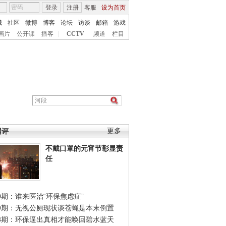
登录
注册
客服
设为首页
城
社区
微博
博客
论坛
访谈
邮箱
游戏
画片
公开课
播客
|
CCTV
频道
栏目
网评
更多
不戴口罩的元宵节彰显责
任
0期：谁来医治“环保焦虑症”
49期：无视公厕现状谈苍蝇是本末倒置
48期：环保逼出真相才能唤回碧水蓝天