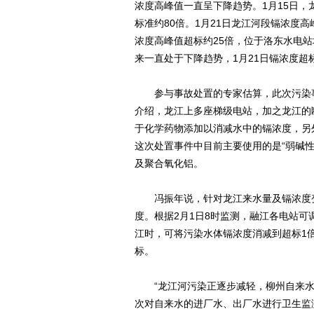
浓度高峰值一直呈下降趋势。1月15日
标准约80倍。1月21日龙江河段镉浓度高
浓度高峰值超标约25倍，位于洛东水电站
来一直处于下降趋势，1月21日镉浓度超标
参与事故处置的专家估算，此次污染事
介绍，龙江上多座梯级电站，加之龙江的
于化学药物添加以消减水中的镉浓度，另
这次处置事件中目前主要使用的是“弱碱
及聚合氧化铝。
冯振年说，针对龙江来水量及镉浓度变
度。根据2月1日8时监测，融江各电站可
江时，可将污染水体镉浓度消减到超标1
标。
“龙江河污染正逐步减轻，柳州自来水安
次对自来水的进厂水、出厂水进行卫生监测