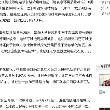
，龙江河拉浪电站坝首镉浓度峰值超《地表水环境质量标准》Ⅲ类
第6
峰值超标约62倍，位于叶茂水电站坝首；1月31日龙江河段镉
第6
第6
坝首。最先发现镉污染的拉浪水电站水体镉浓度从1月15日以
约3倍，1月31日8时已达标。
件镉泄漏量约20吨。清华大学环境科学与工程系教授张晓健
断面比较窄，电站可以把污染团截住，电站的泄流口还可以便
外还便于控制江水泄流量以控制污染团往下游移动的速度。在
性化学沉淀应急除镉技术”，就是往江水里投放烧碱或石灰，以
今日
化情况，指挥部还对融江龙江和融江上9座电站进行水量调
调蓄水量约4.3亿立方米。通过合理调度，龙江与融江汇合成柳
倍左右。通过进一步加强除镉措施，柳江取水口河段水质可达
全可靠。”冯振年说。从1月21日起，卫生防疫组开始每天一
，1月28日起每6小时监测一次，30日起每4小时监测一次。