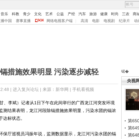
音乐
科教
青少
文化
艺术
公益
产经
汽车
旅游
健康
时尚
三农
商
直播中国
赛事直播
网络电视客户端
|
高清
电影
电视剧
纪录片
动
镉措施效果明显 污染逐步减轻
锘�
央视
:48 |
进入复兴论坛
| 来源：新华网 |
手机看视频
甘、李斌）记者从1日下午在此间举行的广西龙江河突发环境
监测结果表明，龙江河段除镉措施效果明显，污染水团的镉浓
于达标状态。
第65
第6
保厅巡视员冯振年说，监测数据显示，龙江河污染水团的镉
第6