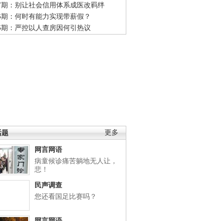
47期：别让社会信用体系成医改羁绊
46期：何时有能力实现带薪假？
45期：严控以人查房因何引热议
话题
更多
网言网语
病童候诊痛苦躺地无人让，
悲！
民声调查
您还看国足比赛吗？
网言网语