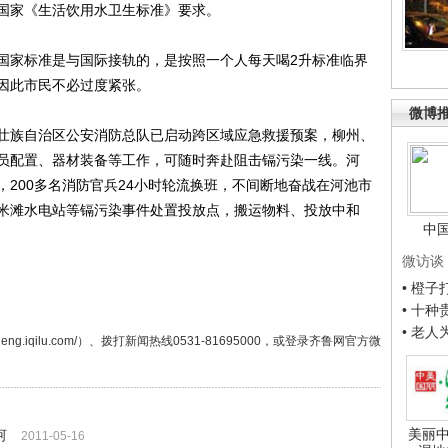
国家《生活饮用水卫生标准》要求。
家标准是与国际接轨的，是按照一个人每天喝2升标准临界
因此市民不必过度紧张。
微博
族自治区公安消防总队已启动跨区域应急救援预案，柳州、
员配置、器材装备等工作，可随时奔赴阻击镉污染一线。河
200多名消防官兵24小时轮流换班，不间断地奋战在河池市
米滩水电站等镉污染事件处置投放点，搬运物料、投放中和
中
微访谈
• 橙
• 十
• 老
ng.iqilu.com/）、拨打新闻热线0531-81695000，或登录齐鲁网官方微
美丽中
河
2011-05-16