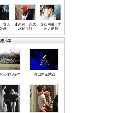
：古人
张泉灵：完成
爆红网络十大
处暑
冰桶挑战
正太萝莉
视频推荐
美国太空武器
军三体舰曝光