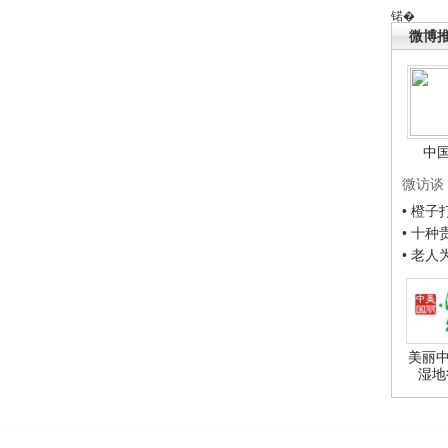
锘�
微博
中
微访谈
• 橙
• 十
• 老
美丽中
湿地