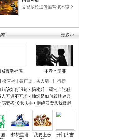
交警拔枪逼停酒驾该不该？
推荐
更多>>
国城市幸福感
不孝七宗罪
|
微直播
|
微广场
|
名人墙
|
排行榜
子打蜡该如何识别
• 揭秘歼十研制全过程
种贵人可遇不可求
• 抽烟是如何毁掉健康
人为病妻搭40米扶手
• 拒绝浪费从我做起
国·
梦想星搭
我要上春
开门大吉