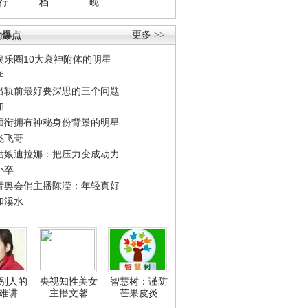
行
档
晚
劲爆点
更多 >>
娱乐圈10大衰神附体的明星
学
出轨前最好要深思的三个问题
和
领衔拥有神秘身份背景的明星
飞飞哥
姑娘迪拉娜：把压力变成动力
小卒
青奥会俏主播陈滢：年轻真好
和溪水
别人的
央视知性美女
智慧树：谨防
难讲
主播文馨
芒果皮炎