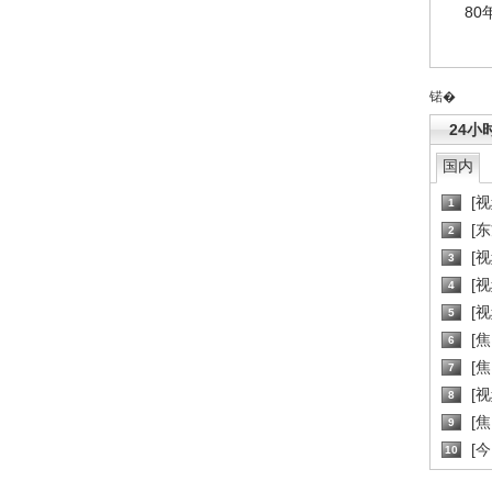
80
锘�
24小
国内
[
1
[
2
[
3
[
4
[
5
[
6
[焦
7
[
8
[
9
[
10