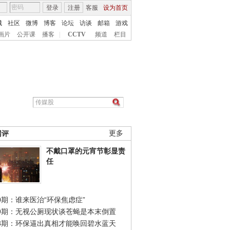
登录
注册
客服
设为首页
城
社区
微博
博客
论坛
访谈
邮箱
游戏
画片
公开课
播客
|
CCTV
频道
栏目
网评
更多
不戴口罩的元宵节彰显责
任
0期：谁来医治“环保焦虑症”
49期：无视公厕现状谈苍蝇是本末倒置
48期：环保逼出真相才能唤回碧水蓝天