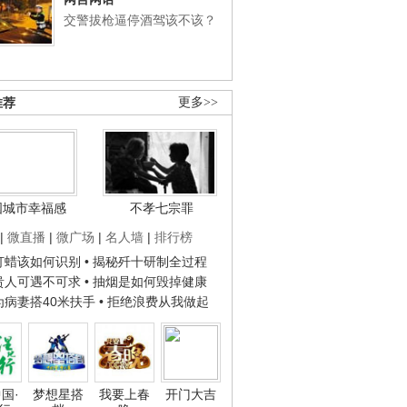
交警拔枪逼停酒驾该不该？
推荐
更多>>
国城市幸福感
不孝七宗罪
|
微直播
|
微广场
|
名人墙
|
排行榜
子打蜡该如何识别
• 揭秘歼十研制全过程
种贵人可遇不可求
• 抽烟是如何毁掉健康
人为病妻搭40米扶手
• 拒绝浪费从我做起
国·
梦想星搭
我要上春
开门大吉