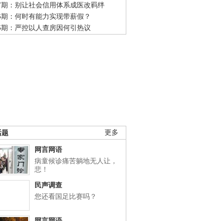
47期：别让社会信用体系成医改羁绊
46期：何时有能力实现带薪假？
45期：严控以人查房因何引热议
话题
更多
网言网语
病童候诊痛苦躺地无人让，
悲！
民声调查
您还看国足比赛吗？
网言网语