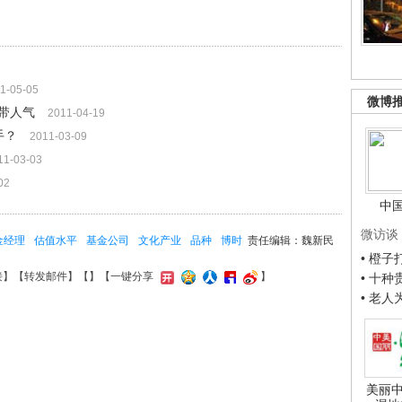
1-05-05
微博
带人气
2011-04-19
手？
2011-03-09
11-03-03
02
中
微访谈
金经理
估值水平
基金公司
文化产业
品种
博时
责任编辑：魏新民
• 橙
接
】【
转发邮件
】【
】
【一键分享
】
• 十
• 老
美丽中