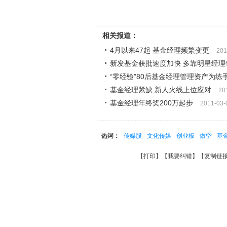
相关报道：
4月以来47起 基金经理频繁变更
201
新发基金获批速度加快 多靠明星经理
“零经验”80后基金经理管理资产为练
基金经理紧缺 新人火线上位应对
20
基金经理年终奖200万起步
2011-03-
热词：
传媒股
文化传媒
创业板
做空
基
【
打印
】【
我要纠错
】【
复制链