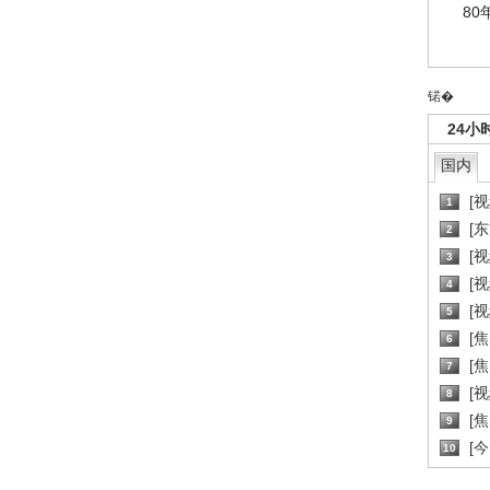
80
锘�
24小
国内
[
1
[
2
[
3
[
4
[
5
[
6
[焦
7
[
8
[
9
[
10