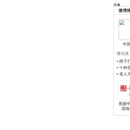
锘�
微博
中
微访谈
• 橙
• 十
• 老
美丽中
湿地