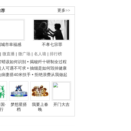
推荐
更多>>
国城市幸福感
不孝七宗罪
|
微直播
|
微广场
|
名人墙
|
排行榜
子打蜡该如何识别
• 揭秘歼十研制全过程
种贵人可遇不可求
• 抽烟是如何毁掉健康
人为病妻搭40米扶手
• 拒绝浪费从我做起
国·
梦想星搭
我要上春
开门大吉
行
档
晚