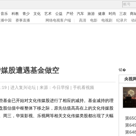
音乐
科教
青少
文化
艺术
公益
产经
汽车
旅游
健康
时尚
三农
商
直播中国
赛事直播
网络电视客户端
|
高清
电影
电视剧
纪录片
动
传媒股遭遇基金做空
锘�
央视
19 |
进入复兴论坛
| 来源：今日早报 |
手机看视频
基金已开始对文化传媒股进行了相应的减持。基金减持的理
盘股估值中枢整体下移之际，原先估值高高在上的文化传媒股
。周三，华策影视、乐视网等相关文化传媒类股都出现了大幅
第65
第6
第6