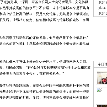
乎减持完毕。”深圳一家基金公司人士向记者透露，文化传媒
第6
依然维持较高的估值水平并不合理，未来传媒股本身是否具有
第6
第6
市场中估值较高的板块主要是文化传媒，尤其是创业板领域的
下跌后，业绩相对稳定、估值相对较高的传媒股的走跌，有可
年四季度和新年后的评价差异，似乎也凸显了创业板品种在
绩排名前五的博时主题基金经理邓晓峰对创业板未来的看法就
的估值水平整体上虽未到达合理水平，但调整已进入后期。
今日
来。邓晓峰强调，“不论是过度反映悲观预期的行业龙头和蓝筹
增长潜力的高素质小公司，都有投资机会。”
值品种的暴跌现象，在基金经理眼中可能代表两种不同的景
分基金经理并不愿意持有估值还较高的传媒股；而在另一些基
将是进场扫货的时机。显然，博时主题基金邓晓峰对创业板的