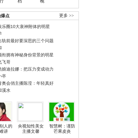
行
档
晚
劲爆点
更多 >>
娱乐圈10大衰神附体的明星
学
出轨前最好要深思的三个问题
和
领衔拥有神秘身份背景的明星
飞飞哥
姑娘迪拉娜：把压力变成动力
小卒
青奥会俏主播陈滢：年轻真好
和溪水
别人的
央视知性美女
智慧树：谨防
难讲
主播文馨
芒果皮炎