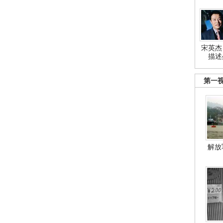
宋英杰
描述
第一
解放