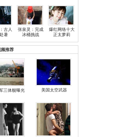
：古人
张泉灵：完成
爆红网络十大
处暑
冰桶挑战
正太萝莉
视频推荐
美国太空武器
军三体舰曝光