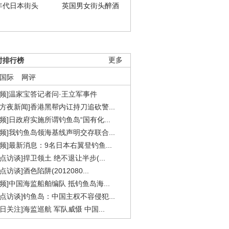
年代日本街头
英国男女街头醉酒
时排行榜
更多
国际
网评
视频]温家宝答记者问·王立军事件
东方夜新闻]香港黑帮内讧持刀追砍警...
视频]日政府实施所谓钓鱼岛“国有化...
视频]我钓鱼岛领海基线声明交存联合...
视频]最新消息：9名日本右翼登钓鱼...
焦点访谈]捍卫领土 绝不退让半步(...
点访谈]酒色陷阱(2012080...
视频]中国海监船舶编队 抵钓鱼岛海...
焦点访谈]钓鱼岛：中国主权不容侵犯...
今日关注]海监巡航 军队威慑 中国...