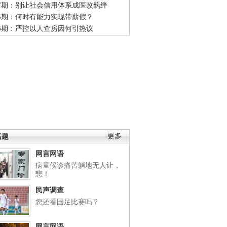
47期：别让社会信用体系成医改羁绊
46期：何时有能力实现带薪假？
45期：严控以人查房因何引热议
话题
更多
网言网语
病童候诊痛苦躺地无人让，
悲！
民声调查
您还看国足比赛吗？
网言网语