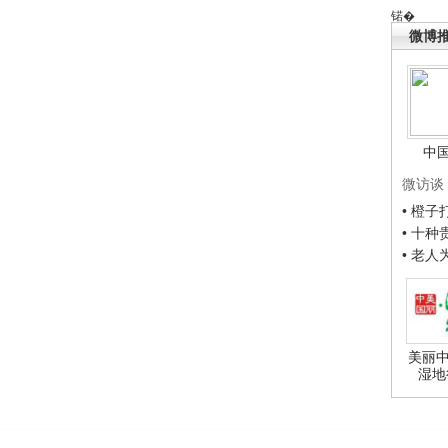
锘�
微博
中
微访谈
• 橙
• 十
• 老
美丽中
湿地