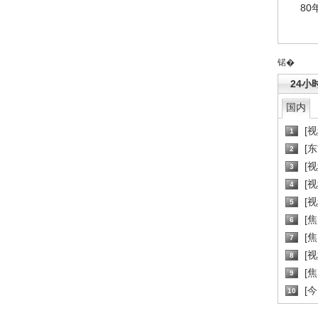
80
锘�
24小
国内
[
1
[
2
[
3
[
4
[
5
[
6
[焦
7
[
8
[
9
[
10