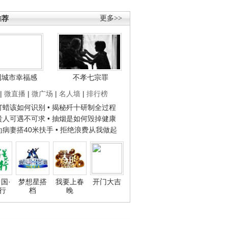
推荐
更多>>
国城市幸福感
不孝七宗罪
|
微直播
|
微广场
|
名人墙
|
排行榜
子打蜡该如何识别
• 揭秘歼十研制全过程
种贵人可遇不可求
• 抽烟是如何毁掉健康
人为病妻搭40米扶手
• 拒绝浪费从我做起
国·
梦想星搭
我要上春
开门大吉
行
档
晚