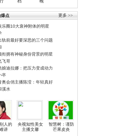
行
档
晚
劲爆点
更多 >>
娱乐圈10大衰神附体的明星
学
出轨前最好要深思的三个问题
和
领衔拥有神秘身份背景的明星
飞飞哥
姑娘迪拉娜：把压力变成动力
小卒
青奥会俏主播陈滢：年轻真好
和溪水
别人的
央视知性美女
智慧树：谨防
难讲
主播文馨
芒果皮炎