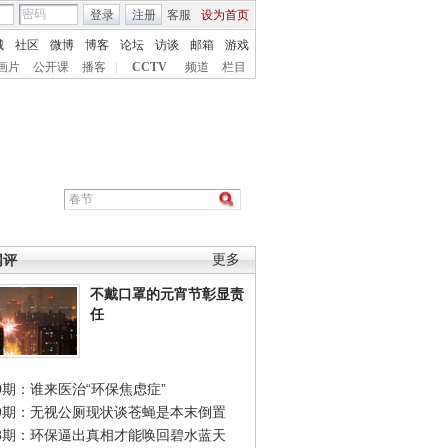
登录
注册
客服
设为首页
城
社区
微博
博客
论坛
访谈
邮箱
游戏
画片
公开课
播客
|
CCTV
频道
栏目
网评
更多
不戴口罩的元宵节彰显责
任
0期：谁来医治“环保焦虑症”
49期：无视公厕现状谈苍蝇是本末倒置
48期：环保逼出真相才能唤回碧水蓝天