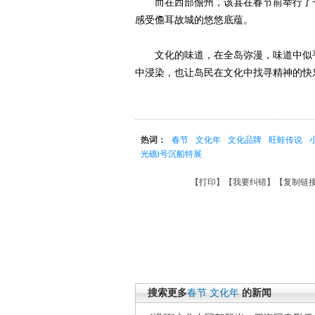
而在西部儋州，该县在春节前举行了一
感受儋耳故城的悠悠底蕴。
文化的味道，在全岛弥漫，味道中似乎
中浸染，也让岛民在文化中找寻精神的快乐
热词：
春节
文化年
文化品牌
旺蛙传说
光礁i号沉船特展
【
打印
】【
我要纠错
】【
复制链
搜索更多
春节
文化年
的新闻