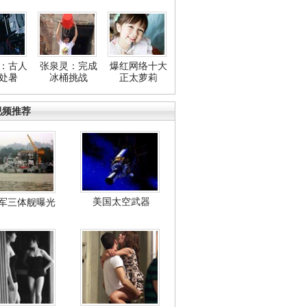
：古人
张泉灵：完成
爆红网络十大
处暑
冰桶挑战
正太萝莉
视频推荐
美国太空武器
军三体舰曝光