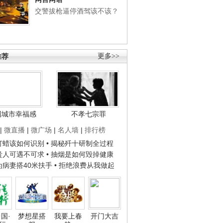
交警拔枪逼停酒驾该不该？
推荐
更多>>
国城市幸福感
不孝七宗罪
|
微直播
|
微广场
|
名人墙
|
排行榜
子打蜡该如何识别
• 揭秘歼十研制全过程
种贵人可遇不可求
• 抽烟是如何毁掉健康
人为病妻搭40米扶手
• 拒绝浪费从我做起
国·
梦想星搭
我要上春
开门大吉