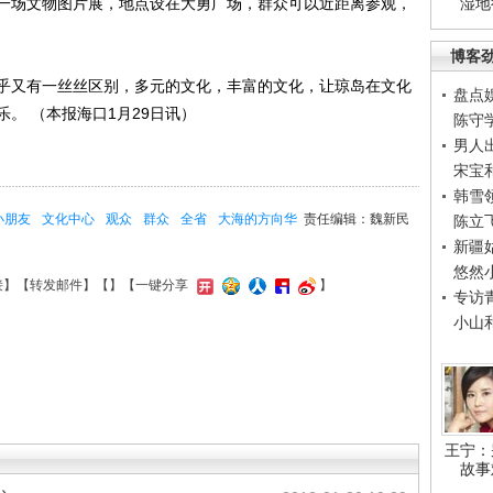
场文物图片展，地点设在大勇广场，群众可以近距离参观，
湿地
博客
又有一丝丝区别，多元的文化，丰富的文化，让琼岛在文化
盘点
。 （本报海口1月29日讯）
陈守
男人
宋宝
韩雪
小朋友
文化中心
观众
群众
全省
大海的方向华
责任编辑：魏新民
陈立
新疆
悠然
接
】【
转发邮件
】【
】
【一键分享
】
专访
小山
王宁：
故事