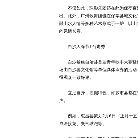
不仅如此，珠影乐团还在此为保亭百姓
出。此外，广州歌舞团也在保亭县城文化
融山水人情等多种艺术形式于一炉，以山
的风情长卷。
白沙人春节T台走秀
白沙黎族自治县首届青年歌手大赛暨黎
场由白沙县文化馆等单位具体承办的活动
得观众一致好评。
立足自身，挖掘特色，许多市县都在节
声。
例如，屯昌县策划2月6日（正月十五
成语接龙、夹气球跑等。