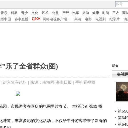
音乐
科教
青少
文化
艺术
公益
产经
汽车
旅游
健康
时尚
三农
商
直播中国
赛事直播
网络电视客户端
|
高清
电影
电视剧
纪录片
动
年”乐了全省群众(图)
锘�
央视
 |
进入复兴论坛
| 来源：南海网-海南日报 |
手机看视频
，市民游客在喜庆的氛围里过春节。 本报记者 张杰 摄
第65
第6
味道，丰富多彩的文化活动，不仅给中外游客带来了新春的
第6
姿多彩。