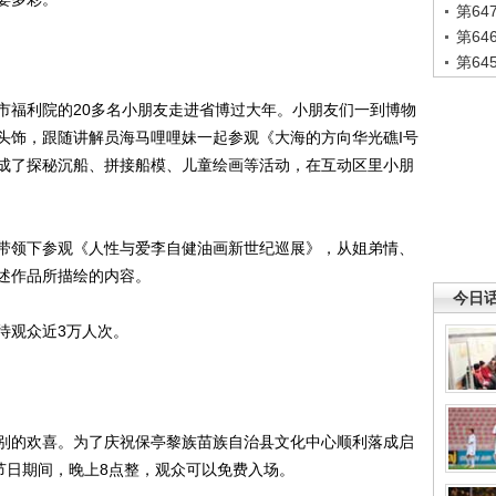
第6
第6
第6
福利院的20多名小朋友走进省博过大年。小朋友们一到博物
头饰，跟随讲解员海马哩哩妹一起参观《大海的方向华光礁I号
成了探秘沉船、拼接船模、儿童绘画等活动，在互动区里小朋
领下参观《人性与爱李自健油画新世纪巡展》，从姐弟情、
述作品所描绘的内容。
今日
观众近3万人次。
的欢喜。为了庆祝保亭黎族苗族自治县文化中心顺利落成启
节日期间，晚上8点整，观众可以免费入场。