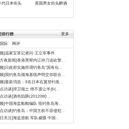
年代日本街头
英国男女街头醉酒
时排行榜
更多
国际
网评
视频]温家宝答记者问·王立军事件
东方夜新闻]香港黑帮内讧持刀追砍警...
视频]日政府实施所谓钓鱼岛“国有化...
视频]我钓鱼岛领海基线声明交存联合...
视频]最新消息：9名日本右翼登钓鱼...
焦点访谈]捍卫领土 绝不退让半步(...
点访谈]酒色陷阱(2012080...
视频]中国海监船舶编队 抵钓鱼岛海...
焦点访谈]钓鱼岛：中国主权不容侵犯...
今日关注]海监巡航 军队威慑 中国...