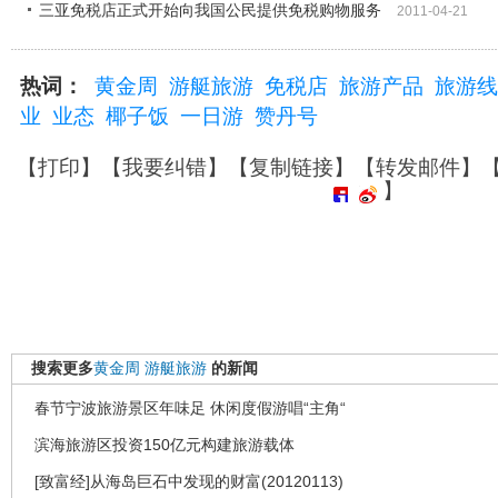
三亚免税店正式开始向我国公民提供免税购物服务
2011-04-21
热词：
黄金周
游艇旅游
免税店
旅游产品
旅游线
业
业态
椰子饭
一日游
赞丹号
【
打印
】【
我要纠错
】【
复制链接
】【
转发邮件
】
】
搜索更多
黄金周
游艇旅游
的新闻
春节宁波旅游景区年味足 休闲度假游唱“主角“
滨海旅游区投资150亿元构建旅游载体
[致富经]从海岛巨石中发现的财富(20120113)