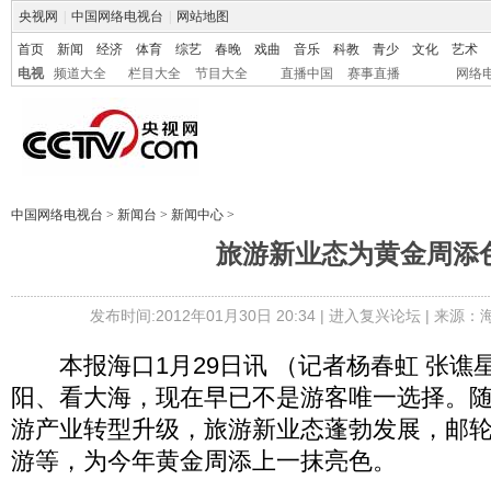
央视网
|
中国网络电视台
|
网站地图
首页
新闻
经济
体育
综艺
春晚
戏曲
音乐
科教
青少
文化
艺术
电视
频道大全
栏目大全
节目大全
直播中国
赛事直播
网络
中国网络电视台
>
新闻台
>
新闻中心
>
旅游新业态为黄金周添
发布时间:2012年01月30日 20:34 |
进入复兴论坛
| 来源：
本报海口1月29日讯 （记者杨春虹 张谯
阳、看大海，现在早已不是游客唯一选择。
游产业转型升级，旅游新业态蓬勃发展，邮
游等，为今年黄金周添上一抹亮色。