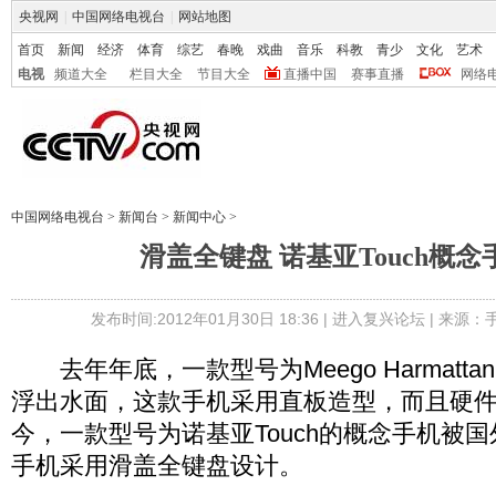
央视网
|
中国网络电视台
|
网站地图
首页
新闻
经济
体育
综艺
春晚
戏曲
音乐
科教
青少
文化
艺术
电视
频道大全
栏目大全
节目大全
直播中国
赛事直播
网络
中国网络电视台
>
新闻台
>
新闻中心
>
滑盖全键盘 诺基亚Touch概
发布时间:2012年01月30日 18:36 |
进入复兴论坛
| 来源：
去年年底，一款型号为Meego Harmatta
浮出水面，这款手机采用直板造型，而且硬
今，一款型号为诺基亚Touch的概念手机被
手机采用滑盖全键盘设计。