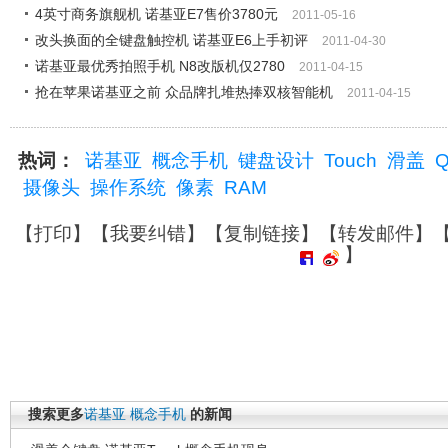
4英寸商务旗舰机 诺基亚E7售价3780元
2011-05-16
改头换面的全键盘触控机 诺基亚E6上手初评
2011-04-30
诺基亚最优秀拍照手机 N8改版机仅2780
2011-04-15
抢在苹果诺基亚之前 众品牌扎堆热捧双核智能机
2011-04-15
热词：
诺基亚
概念手机
键盘设计
Touch
滑盖
摄像头
操作系统
像素
RAM
【
打印
】【
我要纠错
】【
复制链接
】【
转发邮件
】
】
搜索更多
诺基亚
概念手机
的新闻