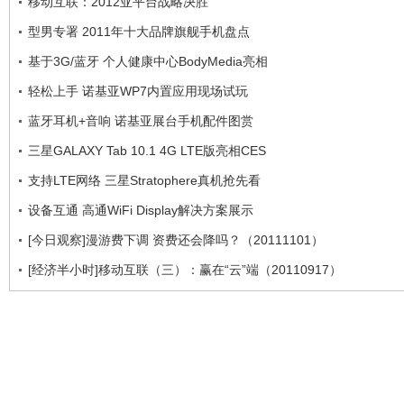
移动互联：2012亚平台战略决胜
型男专署 2011年十大品牌旗舰手机盘点
基于3G/蓝牙 个人健康中心BodyMedia亮相
轻松上手 诺基亚WP7内置应用现场试玩
蓝牙耳机+音响 诺基亚展台手机配件图赏
三星GALAXY Tab 10.1 4G LTE版亮相CES
支持LTE网络 三星Stratophere真机抢先看
设备互通 高通WiFi Display解决方案展示
[今日观察]漫游费下调 资费还会降吗？（20111101）
[经济半小时]移动互联（三）：赢在“云”端（20110917）