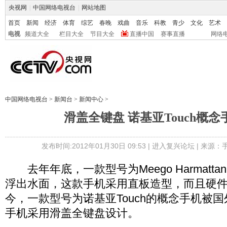
央视网
|
中国网络电视台
|
网站地图
首页
新闻
经济
体育
综艺
春晚
戏曲
音乐
科教
青少
文化
艺术
电视
频道大全
栏目大全
节目大全
直播中国
赛事直播
网络
中国网络电视台
>
新闻台
>
新闻中心
>
滑盖全键盘 诺基亚Touch概
发布时间:2012年01月30日 09:53 |
进入复兴论坛
| 来源：
去年年底，一款型号为Meego Harmatta
浮出水面，这款手机采用直板造型，而且硬
今，一款型号为诺基亚Touch的概念手机被
手机采用滑盖全键盘设计。