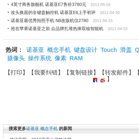
4英寸商务旗舰机 诺基亚E7售价3780元
2011-05-16
改头换面的全键盘触控机 诺基亚E6上手初评
2011-04-30
诺基亚最优秀拍照手机 N8改版机仅2780
2011-04-15
抢在苹果诺基亚之前 众品牌扎堆热捧双核智能机
2011-04-15
热词：
诺基亚
概念手机
键盘设计
Touch
滑盖
摄像头
操作系统
像素
RAM
【
打印
】【
我要纠错
】【
复制链接
】【
转发邮件
】
】
搜索更多
诺基亚
概念手机
的新闻