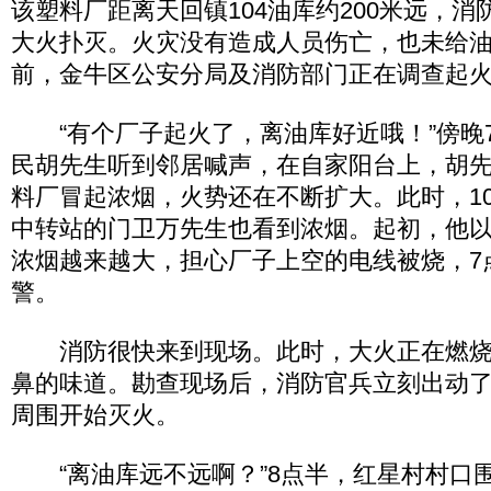
该塑料厂距离天回镇104油库约200米远，消
大火扑灭。火灾没有造成人员伤亡，也未给
前，金牛区公安分局及消防部门正在调查起
“有个厂子起火了，离油库好近哦！”傍晚7
民胡先生听到邻居喊声，在自家阳台上，胡
料厂冒起浓烟，火势还在不断扩大。此时，1
中转站的门卫万先生也看到浓烟。起初，他
浓烟越来越大，担心厂子上空的电线被烧，7
警。
消防很快来到现场。此时，大火正在燃烧
鼻的味道。勘查现场后，消防官兵立刻出动
周围开始灭火。
“离油库远不远啊？”8点半，红星村村口