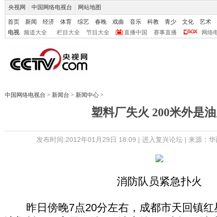
央视网
|
中国网络电视台
|
网站地图
首页
新闻
经济
体育
综艺
春晚
戏曲
音乐
科教
青少
文化
艺术
电视
频道大全
栏目大全
节目大全
直播中国
赛事直播
网络
中国网络电视台
>
新闻台
>
新闻中心
>
塑料厂失火 200米外是
发布时间:2012年01月29日 18:09 |
进入复兴论坛
| 来源：华
消防队员紧急扑火
昨日傍晚7点20分左右，成都市天回镇红