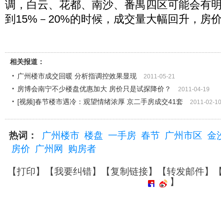
调，白云、花都、南沙、番禺四区可能会有明
到15%－20%的时候，成交量大幅回升，房价
相关报道：
广州楼市成交回暖 分析指调控效果显现
2011-05-21
房博会南宁不少楼盘优惠加大 房价只是试探降价？
2011-04-19
[视频]春节楼市遇冷：观望情绪浓厚 京二手房成交41套
2011-02-1
热词：
广州楼市
楼盘
一手房
春节
广州市区
金
房价
广州网
购房者
【
打印
】【
我要纠错
】【
复制链接
】【
转发邮件
】
】