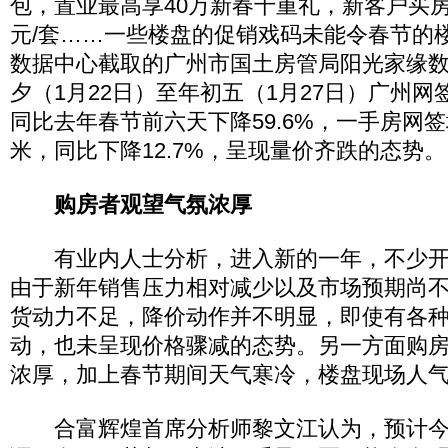
包，置业最高享40万新春十重礼，新客户买房总
元/套……一些楼盘的促销戏码未能令春节的楼
数据中心截取的广州市国土房管局阳光家缘
夕（1月22日）至年初五（1月27日）广州网
同比去年春节前六天下降59.6%，一手房网签均
米，同比下降12.7%，呈现量价齐跌的态势。
购房者观望气氛浓厚
有业内人士分析，进入新的一年，不少开
由于新年销售压力相对减少以及市场预期尚
货动力不足，降价动作并不明显，即使有各
动，也未呈现价格骤减的态势。另一方面购
浓厚，加上春节期间天气寒冷，楼盘现场人
合富辉煌首席分析师黎文江认为，预计今