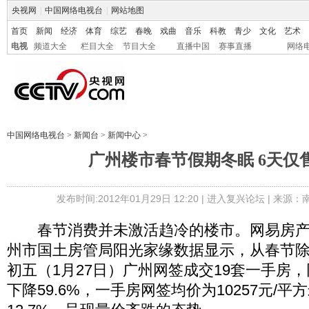
央视网
|
中国网络电视台
|
网站地图
首页
新闻
经济
体育
综艺
春晚
戏曲
音乐
科教
青少
文化
艺术
电视
频道大全
栏目大全
节目大全
直播中国
赛事直播
网络
中国网络电视台
>
新闻台
>
新闻中心
>
广州楼市春节假期冬眠 6天仅售
发布时间:2012年01月29日 12:20 |
进入复兴论坛
| 来源：
春节消费并未激活趋冷的楼市。网易房产
州市国土房管局阳光家缘数据显示，从春节除
初五（1月27日）广州网签成交19套一手房
下降59.6%，一手房网签均价为10257元/