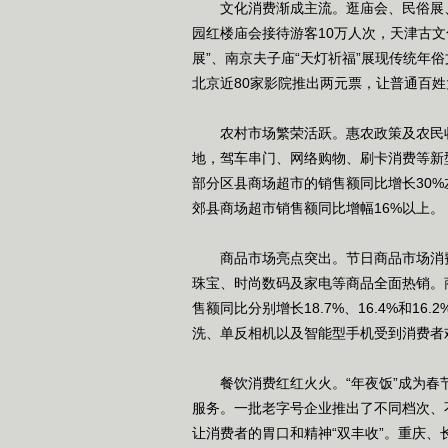
文化消费渐成主流。逛庙会、民俗展、
园红楼庙会接待游客10万人次，天津古文
展”、南京夫子庙“天灯祈福”展现传统年
北京近80家影院推出两元票，让普通百
农村市场繁荣活跃。惠农政策及农民收
地，驾车串门、网络购物、刷卡消费等新
部分区县商场超市的销售额同比增长30%
郊县商场超市销售额同比增幅16%以上。
商品市场亮点突出。节日商品市场消费
珠宝、时尚数码及家电等商品全面热销。
售额同比分别增长18.7%、16.4%和1
洗、单反相机以及智能型手机受到消费者
餐饮消费红红火火。“年夜饭”成为春
服务。一批老字号企业推出了不同档次、
让消费者的胃口和精神“双丰收”。重庆、