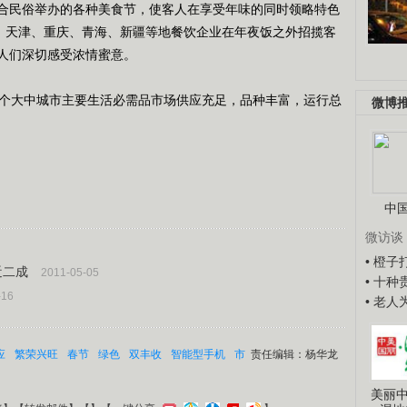
合民俗举办的各种美食节，使客人在享受年味的同时领略特色
北、天津、重庆、青海、新疆等地餐饮企业在年夜饭之外招揽客
人们深切感受浓情蜜意。
个大中城市主要生活必需品市场供应充足，品种丰富，运行总
微博
中
微访谈
• 橙
近二成
2011-05-05
• 十
-16
• 老
应
繁荣兴旺
春节
绿色
双丰收
智能型手机
市
责任编辑：杨华龙
美丽中