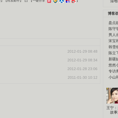
湿地
接
】【
转发邮件
】【
】
【一键分享
】
博客
盘点
陈守
男人
宋宝
韩雪
2012-01-29 08:48
陈立
新疆
2012-01-29 08:34
悠然
2012-01-28 23:06
专访
小山
2011-01-30 10:12
王宁：
故事