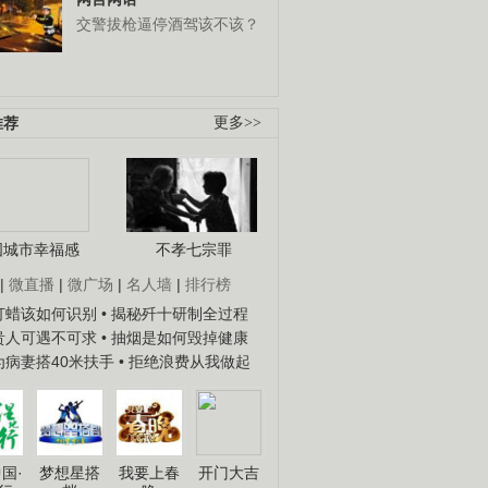
交警拔枪逼停酒驾该不该？
推荐
更多>>
国城市幸福感
不孝七宗罪
|
微直播
|
微广场
|
名人墙
|
排行榜
子打蜡该如何识别
• 揭秘歼十研制全过程
种贵人可遇不可求
• 抽烟是如何毁掉健康
人为病妻搭40米扶手
• 拒绝浪费从我做起
国·
梦想星搭
我要上春
开门大吉