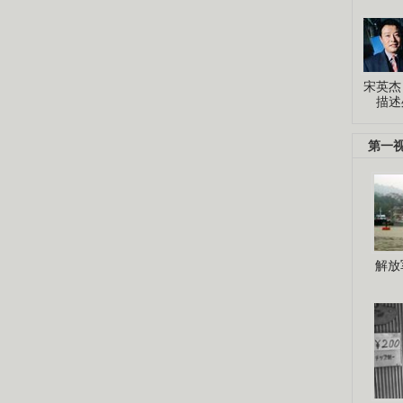
宋英杰
描述
第一
解放