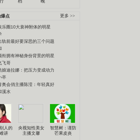
行
档
晚
劲爆点
更多 >>
娱乐圈10大衰神附体的明星
学
出轨前最好要深思的三个问题
和
领衔拥有神秘身份背景的明星
飞飞哥
姑娘迪拉娜：把压力变成动力
小卒
青奥会俏主播陈滢：年轻真好
和溪水
别人的
央视知性美女
智慧树：谨防
难讲
主播文馨
芒果皮炎