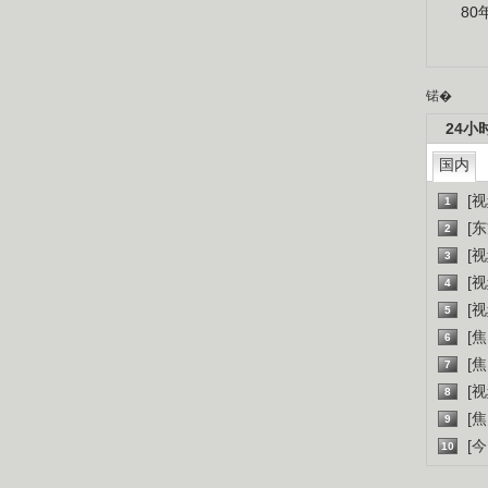
80
锘�
24小
国内
[
1
[
2
[
3
[
4
[
5
[
6
[焦
7
[
8
[
9
[
10