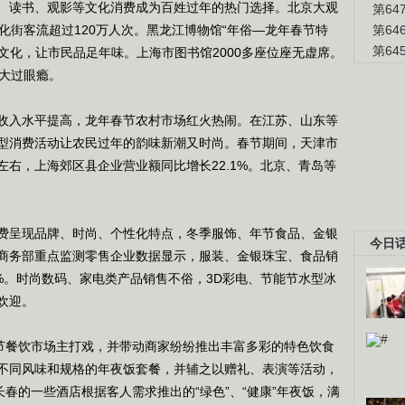
读书、观影等文化消费成为百姓过年的热门选择。北京大观
第6
化街客流超过120万人次。黑龙江博物馆“年俗―龙年春节特
第6
第6
俗文化，让市民品足年味。上海市图书馆2000多座位座无虚席。
姓大过眼瘾。
入水平提高，龙年春节农村市场红火热闹。在江苏、山东等
型消费活动让农民过年的韵味新潮又时尚。春节期间，天津市
左右，上海郊区县企业营业额同比增长22.1%。北京、青岛等
呈现品牌、时尚、个性化特点，冬季服饰、年节食品、金银
今日
商务部重点监测零售企业数据显示，服装、金银珠宝、食品销
6.2%。时尚数码、家电类产品销售不俗，3D彩电、节能节水型冰
欢迎。
节餐饮市场主打戏，并带动商家纷纷推出丰富多彩的特色饮食
不同风味和规格的年夜饭套餐，并辅之以赠礼、表演等活动，
长春的一些酒店根据客人需求推出的“绿色”、“健康”年夜饭，满