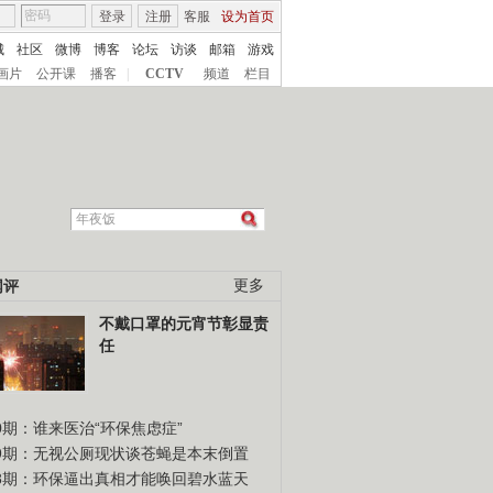
登录
注册
客服
设为首页
城
社区
微博
博客
论坛
访谈
邮箱
游戏
画片
公开课
播客
|
CCTV
频道
栏目
网评
更多
不戴口罩的元宵节彰显责
任
0期：谁来医治“环保焦虑症”
49期：无视公厕现状谈苍蝇是本末倒置
48期：环保逼出真相才能唤回碧水蓝天