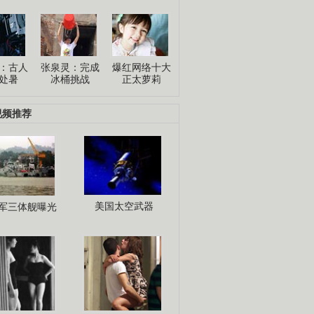
：古人
张泉灵：完成
爆红网络十大
处暑
冰桶挑战
正太萝莉
视频推荐
美国太空武器
军三体舰曝光