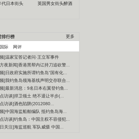
年代日本街头
英国男女街头醉酒
时排行榜
更多
国际
网评
视频]温家宝答记者问·王立军事件
东方夜新闻]香港黑帮内讧持刀追砍警...
视频]日政府实施所谓钓鱼岛“国有化...
视频]我钓鱼岛领海基线声明交存联合...
视频]最新消息：9名日本右翼登钓鱼...
焦点访谈]捍卫领土 绝不退让半步(...
点访谈]酒色陷阱(2012080...
视频]中国海监船舶编队 抵钓鱼岛海...
焦点访谈]钓鱼岛：中国主权不容侵犯...
今日关注]海监巡航 军队威慑 中国...