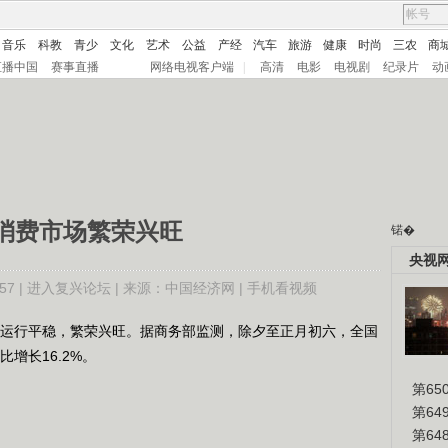
音乐
科教
青少
文化
艺术
公益
产经
汽车
旅游
健康
时尚
三农
商
直播中国
赛事直播
网络电视客户端
|
高清
电影
电视剧
纪录片
动
消费市场繁荣兴旺
锘�
央视
7 |
进入复兴论坛
| 来源：中国经济网 |
手机看视频
运行平稳，繁荣兴旺。据商务部监测，除夕至正月初六，全国
增长16.2%。
第65
第6
第6