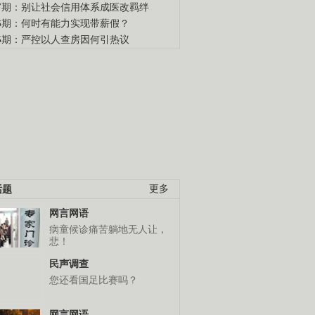
47期：别让社会信用体系成医改羁绊
46期：何时有能力实现带薪假？
45期：严控以人查房因何引热议
话题
更多
网言网语
病童候诊痛苦躺地无人让，
悲！
民声调查
您还看国足比赛吗？
网言网语