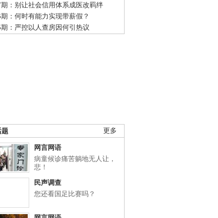
47期：别让社会信用体系成医改羁绊
46期：何时有能力实现带薪假？
45期：严控以人查房因何引热议
话题
更多
网言网语
病童候诊痛苦躺地无人让，
悲！
民声调查
您还看国足比赛吗？
网言网语