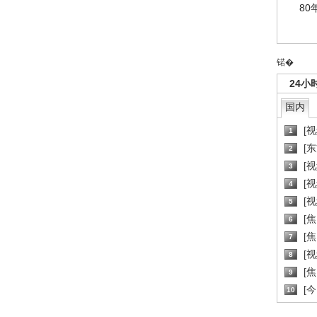
80
锘�
24小
国内
[
1
[
2
[
3
[
4
[
5
[
6
[焦
7
[
8
[
9
[
10