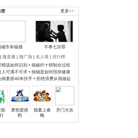
推荐
更多>>
国城市幸福感
不孝七宗罪
|
微直播
|
微广场
|
名人墙
|
排行榜
子打蜡该如何识别
• 揭秘歼十研制全过程
种贵人可遇不可求
• 抽烟是如何毁掉健康
人为病妻搭40米扶手
• 拒绝浪费从我做起
国·
梦想星搭
我要上春
开门大吉
行
档
晚