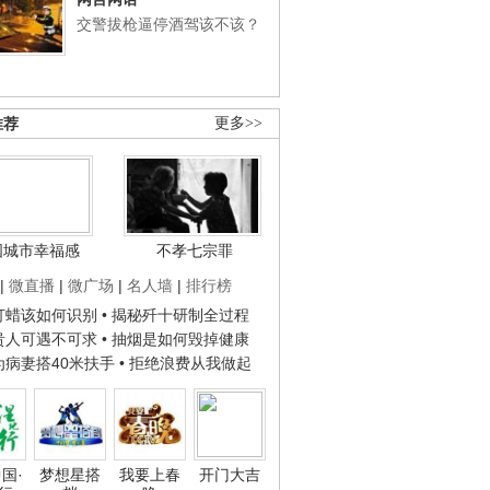
交警拔枪逼停酒驾该不该？
推荐
更多>>
国城市幸福感
不孝七宗罪
|
微直播
|
微广场
|
名人墙
|
排行榜
子打蜡该如何识别
• 揭秘歼十研制全过程
种贵人可遇不可求
• 抽烟是如何毁掉健康
人为病妻搭40米扶手
• 拒绝浪费从我做起
国·
梦想星搭
我要上春
开门大吉