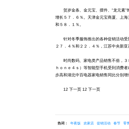
贺岁金条、金元宝、摆件、“龙元素”
增长５７．６％。天津金元宝商厦、上海
和５８．１％。
针对冬季服饰推出的各种促销活动受到
２７．４％和２２．４％，江苏中央新亚
时尚数码、家电类产品销售不俗，３Ｄ
ｈｏｎｅ４ｓ）等智能型手机受到消费者
步高和湖北中百电器家电销售同比分别增
12 下一页 12 下一页
热词：
年夜饭
农家店
促销活动
春节
零