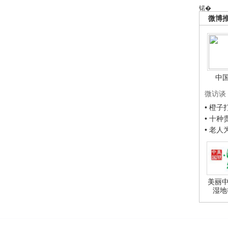
锘�
微博
中
微访谈
• 橙
• 十
• 老
美丽中
湿地