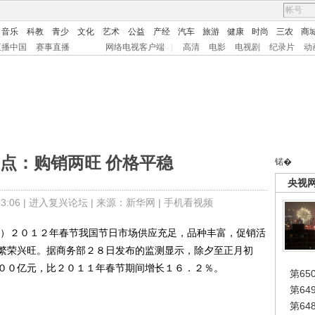
音乐
科教
青少
文化
艺术
公益
产经
汽车
旅游
健康
时尚
三农
商
直播中国
赛事直播
网络电视客户端
|
高清
电影
电视剧
纪录片
动
点：购销两旺 价格平稳
锘�
央视
:06 |
进入复兴论坛
| 来源：新华网 |
手机看视频
）２０１２年春节我国节日市场供应充足，品种丰富，促销活
繁荣兴旺。据商务部２８日发布的监测显示，除夕至正月初
００亿元，比２０１１年春节期间增长１６．２％。
第65
第6
第6