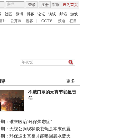
登录
注册
客服
设为首页
城
社区
微博
博客
论坛
访谈
邮箱
游戏
画片
公开课
播客
|
CCTV
频道
栏目
网评
更多
不戴口罩的元宵节彰显责
任
0期：谁来医治“环保焦虑症”
49期：无视公厕现状谈苍蝇是本末倒置
48期：环保逼出真相才能唤回碧水蓝天