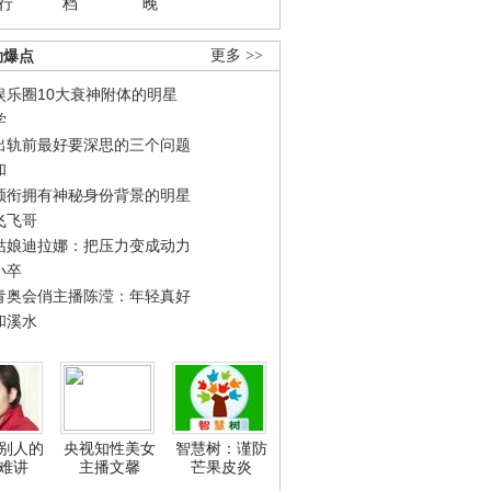
行
档
晚
劲爆点
更多 >>
娱乐圈10大衰神附体的明星
学
出轨前最好要深思的三个问题
和
领衔拥有神秘身份背景的明星
飞飞哥
姑娘迪拉娜：把压力变成动力
小卒
青奥会俏主播陈滢：年轻真好
和溪水
别人的
央视知性美女
智慧树：谨防
难讲
主播文馨
芒果皮炎