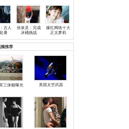
：古人
张泉灵：完成
爆红网络十大
处暑
冰桶挑战
正太萝莉
视频推荐
美国太空武器
军三体舰曝光