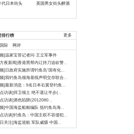
年代日本街头
英国男女街头醉酒
时排行榜
更多
国际
网评
视频]温家宝答记者问·王立军事件
东方夜新闻]香港黑帮内讧持刀追砍警...
视频]日政府实施所谓钓鱼岛“国有化...
视频]我钓鱼岛领海基线声明交存联合...
视频]最新消息：9名日本右翼登钓鱼...
焦点访谈]捍卫领土 绝不退让半步(...
点访谈]酒色陷阱(2012080...
视频]中国海监船舶编队 抵钓鱼岛海...
焦点访谈]钓鱼岛：中国主权不容侵犯...
今日关注]海监巡航 军队威慑 中国...