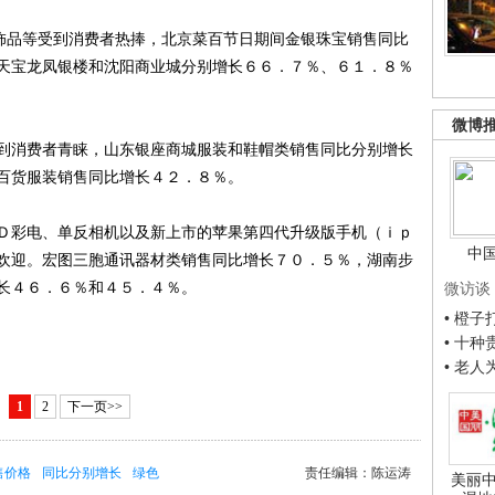
饰品等受到消费者热捧，北京菜百节日期间金银珠宝销售同比
天宝龙凤银楼和沈阳商业城分别增长６６．７％、６１．８％
微博
消费者青睐，山东银座商城服装和鞋帽类销售同比分别增长
百货服装销售同比增长４２．８％。
彩电、单反相机以及新上市的苹果第四代升级版手机（ｉｐ
中
欢迎。宏图三胞通讯器材类销售同比增长７０．５％，湖南步
长４６．６％和４５．４％。
微访谈
• 橙
• 十
• 老
1
2
下一页>>
售价格
同比分别增长
绿色
责任编辑：陈运涛
美丽中