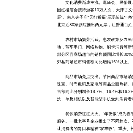
文化消费渐成主流。逛庙会、民俗展、
园红楼庙会接待游客10万人次，天津古文
展”、南京夫子庙“天灯祈福”展现传统年
北京近80家影院推出两元票，让普通百
农村市场繁荣活跃。惠农政策及农民收
地，驾车串门、网络购物、刷卡消费等新
部分区县商场超市的销售额同比增长30%
郊县商场超市销售额同比增幅16%以上。
商品市场亮点突出。节日商品市场消费
珠宝、时尚数码及家电等商品全面热销。
售额同比分别增长18.7%、16.4%和1
洗、单反相机以及智能型手机受到消费者
餐饮消费红红火火。“年夜饭”成为春
服务。一批老字号企业推出了不同档次、
让消费者的胃口和精神“双丰收”。重庆、