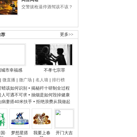
交警拔枪逼停酒驾该不该？
推荐
更多>>
国城市幸福感
不孝七宗罪
|
微直播
|
微广场
|
名人墙
|
排行榜
子打蜡该如何识别
• 揭秘歼十研制全过程
种贵人可遇不可求
• 抽烟是如何毁掉健康
人为病妻搭40米扶手
• 拒绝浪费从我做起
国·
梦想星搭
我要上春
开门大吉