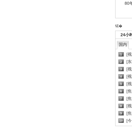
80
锘�
24小
国内
[
1
[
2
[
3
[
4
[
5
[
6
[焦
7
[
8
[
9
[
10