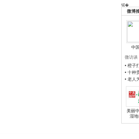
锘�
微博
中
微访谈
• 橙
• 十
• 老
美丽中
湿地