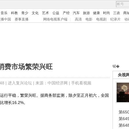
音乐
科教
青少
文化
艺术
公益
产经
汽车
旅游
健康
时尚
三农
商
直播中国
赛事直播
网络电视客户端
|
高清
电影
电视剧
纪录片
动
消费市场繁荣兴旺
锘�
央视
8 |
进入复兴论坛
| 来源：中国经济网 |
手机看视频
运行平稳，繁荣兴旺。据商务部监测，除夕至正月初六，全国
增长16.2%。
第65
第6
第6