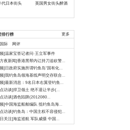
年代日本街头
英国男女街头醉酒
时排行榜
更多
国际
网评
视频]温家宝答记者问·王立军事件
东方夜新闻]香港黑帮内讧持刀追砍警...
视频]日政府实施所谓钓鱼岛“国有化...
视频]我钓鱼岛领海基线声明交存联合...
视频]最新消息：9名日本右翼登钓鱼...
焦点访谈]捍卫领土 绝不退让半步(...
点访谈]酒色陷阱(2012080...
视频]中国海监船舶编队 抵钓鱼岛海...
焦点访谈]钓鱼岛：中国主权不容侵犯...
今日关注]海监巡航 军队威慑 中国...