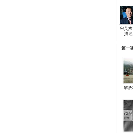
宋英杰
描述
第一
解放