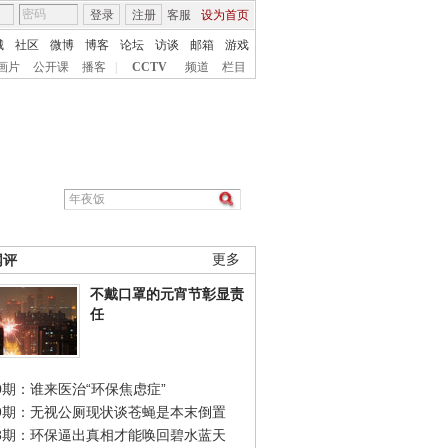
登录
注册
客服
设为首页
城
社区
微博
博客
论坛
访谈
邮箱
游戏
画片
公开课
播客
|
CCTV
频道
栏目
网评
更多
不戴口罩的元宵节彰显责
任
0期：谁来医治“环保焦虑症”
49期：无视公厕现状谈苍蝇是本末倒置
48期：环保逼出真相才能唤回碧水蓝天