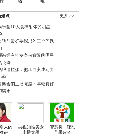
行
档
晚
劲爆点
更多 >>
娱乐圈10大衰神附体的明星
学
出轨前最好要深思的三个问题
和
领衔拥有神秘身份背景的明星
飞飞哥
姑娘迪拉娜：把压力变成动力
小卒
青奥会俏主播陈滢：年轻真好
和溪水
别人的
央视知性美女
智慧树：谨防
难讲
主播文馨
芒果皮炎