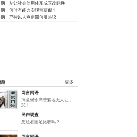
47期：别让社会信用体系成医改羁绊
46期：何时有能力实现带薪假？
45期：严控以人查房因何引热议
话题
更多
网言网语
病童候诊痛苦躺地无人让，
悲！
民声调查
您还看国足比赛吗？
网言网语