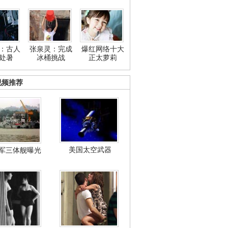
：古人
张泉灵：完成
爆红网络十大
处暑
冰桶挑战
正太萝莉
视频推荐
美国太空武器
军三体舰曝光