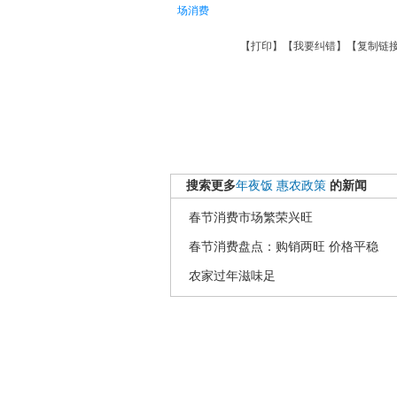
场消费
【
打印
】【
我要纠错
】【
复制链
搜索更多
年夜饭
惠农政策
的新闻
春节消费市场繁荣兴旺
春节消费盘点：购销两旺 价格平稳
农家过年滋味足