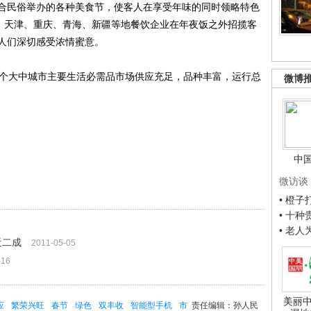
合民俗举办的各种美食节，使客人在享受年味的同时领略特色
北、天津、重庆、青海、新疆等地餐饮企业在年夜饭之外招揽客
人们深切感受浓情蜜意。
个大中城市主要生活必需品市场供应充足，品种丰富，运行总
微博
中
微访谈
• 橙
• 十
• 老
近二成
2011-05-05
-16
美丽中
应
繁荣兴旺
春节
绿色
双丰收
智能型手机
市
责任编辑：孙人民