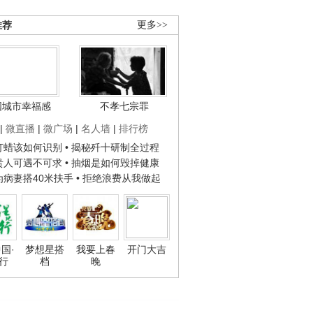
推荐
更多>>
国城市幸福感
不孝七宗罪
|
微直播
|
微广场
|
名人墙
|
排行榜
子打蜡该如何识别
• 揭秘歼十研制全过程
种贵人可遇不可求
• 抽烟是如何毁掉健康
人为病妻搭40米扶手
• 拒绝浪费从我做起
国·
梦想星搭
我要上春
开门大吉
行
档
晚