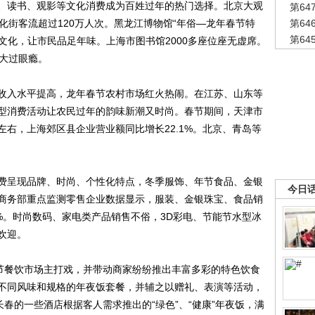
读书、观影等文化消费成为百姓过年的热门选择。北京大观
第6
化街客流超过120万人次。黑龙江博物馆“年俗—龙年春节特
第6
第6
俗文化，让市民品足年味。上海市图书馆2000多座位座无虚席。
姓大过眼瘾。
入水平提高，龙年春节农村市场红火热闹。在江苏、山东等
型消费活动让农民过年的韵味新潮又时尚。春节期间，天津市
左右，上海郊区县企业营业额同比增长22.1%。北京、青岛等
呈现品牌、时尚、个性化特点，冬季服饰、年节食品、金银
今日
商务部重点监测零售企业数据显示，服装、金银珠宝、食品销
6.2%。时尚数码、家电类产品销售不俗，3D彩电、节能节水型冰
欢迎。
节餐饮市场主打戏，并带动商家纷纷推出丰富多彩的特色饮食
不同风味和规格的年夜饭套餐，并辅之以赠礼、表演等活动，
长春的一些酒店根据客人需求推出的“绿色”、“健康”年夜饭，满