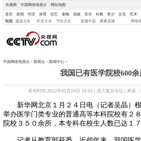
央视网
|
中国网络电视台
|
网站地图
首页
新闻
经济
体育
综艺
春晚
戏曲
音乐
科教
青少
文化
艺术
电视
频道大全
栏目大全
节目大全
直播中国
赛事直播
网络
中国网络电视台
>
新闻台
>
新闻中心
>
我国已有医学院校600余
发布时间:2012年01月24日 15:52 |
进入复兴论坛
| 来源：
新华网北京１月２４日电（记者吴晶）根
举办医学门类专业的普通高等本科院校有２
院校３５０余所，本专科在校生人数已达１
记者从教育部获悉，近些年来，我国医学