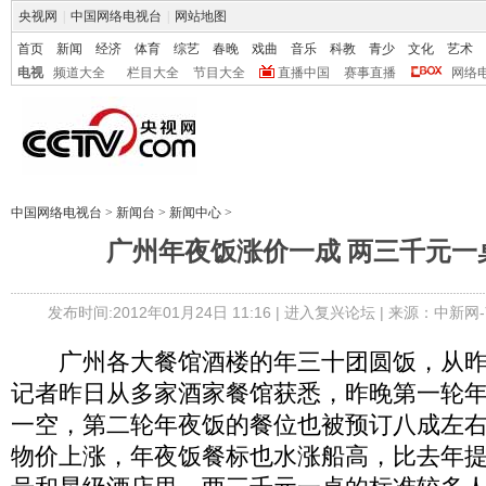
央视网
|
中国网络电视台
|
网站地图
首页
新闻
经济
体育
综艺
春晚
戏曲
音乐
科教
青少
文化
艺术
电视
频道大全
栏目大全
节目大全
直播中国
赛事直播
网络
中国网络电视台
>
新闻台
>
新闻中心
>
广州年夜饭涨价一成 两三千元一
发布时间:2012年01月24日 11:16 |
进入复兴论坛
| 来源：中新
广州各大餐馆酒楼的年三十团圆饭，从昨
记者昨日从多家酒家餐馆获悉，昨晚第一轮
一空，第二轮年夜饭的餐位也被预订八成左
物价上涨，年夜饭餐标也水涨船高，比去年