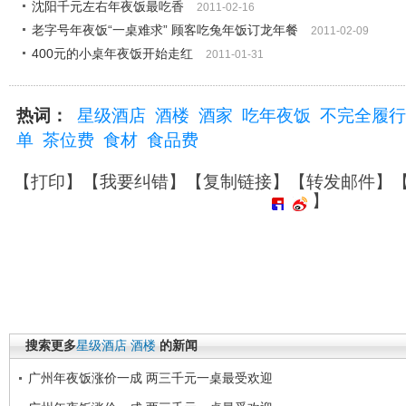
沈阳千元左右年夜饭最吃香
2011-02-16
老字号年夜饭“一桌难求” 顾客吃兔年饭订龙年餐
2011-02-09
400元的小桌年夜饭开始走红
2011-01-31
热词：
星级酒店
酒楼
酒家
吃年夜饭
不完全履行
单
茶位费
食材
食品费
【
打印
】【
我要纠错
】【
复制链接
】【
转发邮件
】
】
搜索更多
星级酒店
酒楼
的新闻
广州年夜饭涨价一成 两三千元一桌最受欢迎