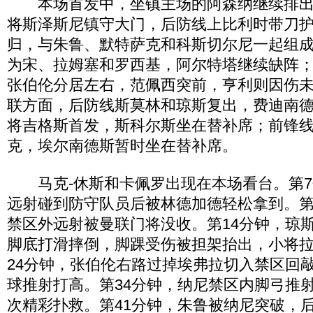
本场首发中，坐镇主场的阿森纳继续排出4-
将斯泽斯尼镇守大门，后防线上比利时带刀
归，与朱鲁、默特萨克和科斯切尔尼一起组成
为宋、拉姆塞和罗西基，阿尔特塔继续缺阵
张伯伦分居左右，范佩西突前，亨利则因伤
联方面，后防线斯莫林和琼斯复出，费迪南
将吉格斯首发，斯科尔斯坐在替补席；前锋
克，埃尔南德斯暂时坐在替补席。
马克-休斯和卡佩罗出现在本场看台。第7
远射碰到防守队员后被林德加德轻松拿到。第
禁区外远射被曼联门将没收。第14分钟，琼
脚底打滑摔倒，脚踝受伤被担架抬出，小将
24分钟，张伯伦右路过掉埃弗拉切入禁区回
球推射打高。第34分钟，纳尼禁区内脚弓推
次精彩扑救。第41分钟，朱鲁被纳尼突破，