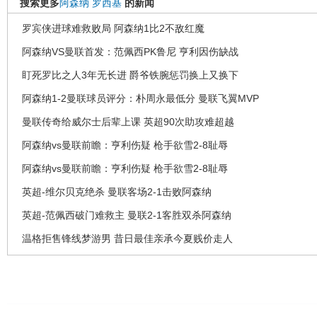
搜索更多
阿森纳
罗西基
的新闻
罗宾侠进球难救败局 阿森纳1比2不敌红魔
阿森纳VS曼联首发：范佩西PK鲁尼 亨利因伤缺战
盯死罗比之人3年无长进 爵爷铁腕惩罚换上又换下
阿森纳1-2曼联球员评分：朴周永最低分 曼联飞翼MVP
曼联传奇给威尔士后辈上课 英超90次助攻难超越
阿森纳vs曼联前瞻：亨利伤疑 枪手欲雪2-8耻辱
阿森纳vs曼联前瞻：亨利伤疑 枪手欲雪2-8耻辱
英超-维尔贝克绝杀 曼联客场2-1击败阿森纳
英超-范佩西破门难救主 曼联2-1客胜双杀阿森纳
温格拒售锋线梦游男 昔日最佳亲承今夏贱价走人