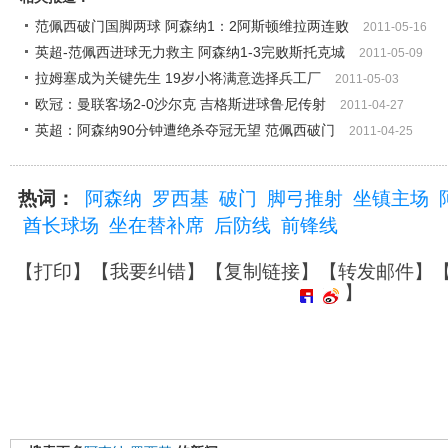
范佩西破门国脚两球 阿森纳1：2阿斯顿维拉两连败
2011-05-16
英超-范佩西进球无力救主 阿森纳1-3完败斯托克城
2011-05-09
拉姆塞成为关键先生 19岁小将满意选择兵工厂
2011-05-03
欧冠：曼联客场2-0沙尔克 吉格斯进球鲁尼传射
2011-04-27
英超：阿森纳90分钟遭绝杀夺冠无望 范佩西破门
2011-04-25
热词：
阿森纳
罗西基
破门
脚弓推射
坐镇主场
酋长球场
坐在替补席
后防线
前锋线
【
打印
】【
我要纠错
】【
复制链接
】【
转发邮件
】
】