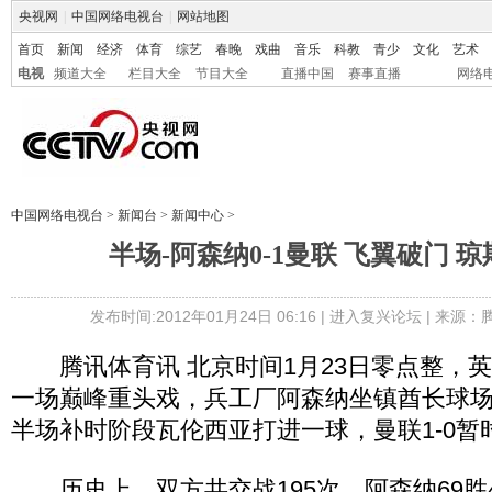
央视网
|
中国网络电视台
|
网站地图
首页
新闻
经济
体育
综艺
春晚
戏曲
音乐
科教
青少
文化
艺术
电视
频道大全
栏目大全
节目大全
直播中国
赛事直播
网络
中国网络电视台
>
新闻台
>
新闻中心
>
半场-阿森纳0-1曼联 飞翼破门 
发布时间:2012年01月24日 06:16 |
进入复兴论坛
| 来源：
腾讯体育讯 北京时间1月23日零点整，英
一场巅峰重头戏，兵工厂阿森纳坐镇酋长球
半场补时阶段瓦伦西亚打进一球，曼联1-0暂
历史上，双方共交战195次，阿森纳69胜4