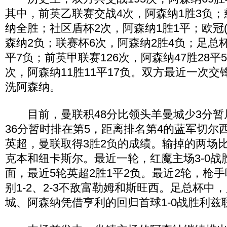
其中，前英乙联赛交战4次，阿森纳1胜3负；
纳全胜；社区盾杯2次，阿森纳1胜1平；欧冠(微
森纳2负；联赛杯6次，阿森纳2胜4负；足总杯
平7负；前英甲联赛126次，阿森纳47胜28平
次，阿森纳11胜11平17负。双方最近一次交
洗阿森纳。
目前，曼联积48分比领头羊曼城少3分暂
36分暂时排在第5，距离排名第4的蓝军切尔
英超，曼联取得3胜2负的成绩。输掉的两场
克本和纽卡斯尔。最近一轮，红魔主场3-0战
面，最近5轮英超2胜1平2负。最近2轮，枪
别1-2、2-3不敌富勒姆和斯旺西。足总杯中，
城、阿森纳凭借亨利的回归首球1-0战胜利兹