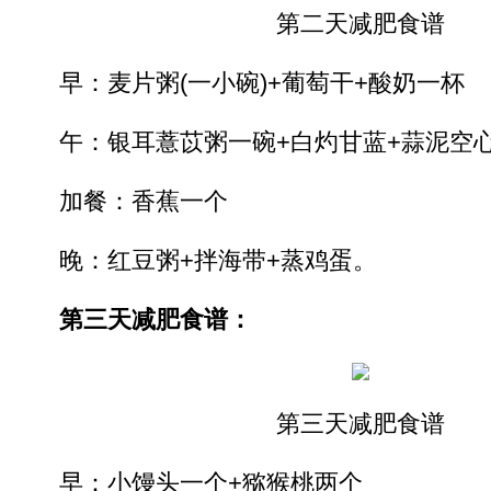
第二天减肥食谱
早：麦片粥(一小碗)+葡萄干+酸奶一杯
午：银耳薏苡粥一碗+白灼甘蓝+蒜泥空
加餐：香蕉一个
晚：红豆粥+拌海带+蒸鸡蛋。
第三天减肥食谱：
第三天减肥食谱
早：小馒头一个+猕猴桃两个