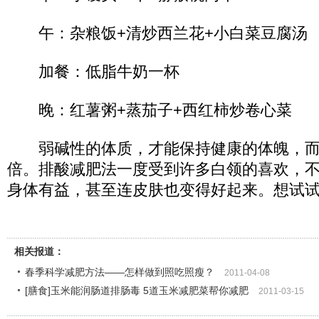
午：杂粮饭+清炒西兰花+小白菜豆腐汤
加餐：低脂牛奶一杯
晚：红薯粥+蒸茄子+西红柿炒卷心菜
弱碱性的体质，才能保持健康的体魄，而
倍。排酸减肥法一度受到许多白领的喜欢，
身体有益，甚至连皮肤也变得好起来。想试
相关报道：
春季科学减肥方法——怎样做到照吃照瘦？
2011-04-08
[膳食]玉米能润肠道排肠毒 5道玉米减肥菜帮你减肥
2011-03-15