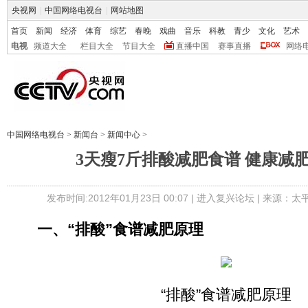
央视网
|
中国网络电视台
|
网站地图
首页
新闻
经济
体育
综艺
春晚
戏曲
音乐
科教
青少
文化
艺术
电视
频道大全
栏目大全
节目大全
直播中国
赛事直播
网络
中国网络电视台
>
新闻台
>
新闻中心
>
3天瘦7斤排酸减肥食谱 健康减
发布时间:2012年01月23日 00:07 |
进入复兴论坛
| 来源：太
一、“排酸”食谱减肥原理
“排酸”食谱减肥原理