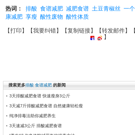
热词：
排酸
食谱减肥
减肥食谱
土豆青椒丝
一个
康减肥
享瘦
酸性废物
酸性体质
【
打印
】【
我要纠错
】【
复制链接
】【
转发邮件
】
】
搜索更多
排酸
食谱减肥
的新闻
3天排酸减肥食谱 快速瘦身3公斤
3天减7斤排酸减肥食谱 自然健康轻松瘦
纯净排毒法助你减肥养生
3天速减3公斤 排酸减肥食谱