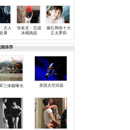
：古人
张泉灵：完成
爆红网络十大
处暑
冰桶挑战
正太萝莉
视频推荐
美国太空武器
军三体舰曝光