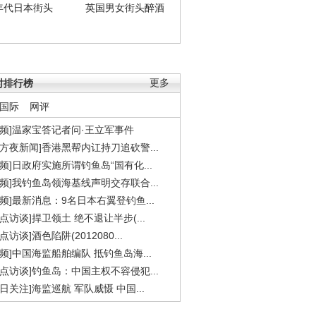
年代日本街头
英国男女街头醉酒
时排行榜
更多
国际
网评
视频]温家宝答记者问·王立军事件
东方夜新闻]香港黑帮内讧持刀追砍警...
视频]日政府实施所谓钓鱼岛“国有化...
视频]我钓鱼岛领海基线声明交存联合...
视频]最新消息：9名日本右翼登钓鱼...
焦点访谈]捍卫领土 绝不退让半步(...
点访谈]酒色陷阱(2012080...
视频]中国海监船舶编队 抵钓鱼岛海...
焦点访谈]钓鱼岛：中国主权不容侵犯...
今日关注]海监巡航 军队威慑 中国...