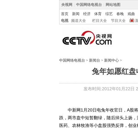
央视网
|
中国网络电视台
|
网站地图
首页
新闻
经济
体育
综艺
春晚
戏曲
电视
频道大全
栏目大全
节目大全
中国网络电视台
>
新闻台
>
新闻中心
>
兔年如愿红盘收
发布时间:2012年01月22日 22
中新网1月20日电兔年收官日，A股将
跌，两市盘中短暂翻绿，随后掉头上扬，沪
医药、农林牧渔等小盘股强势反弹，创业