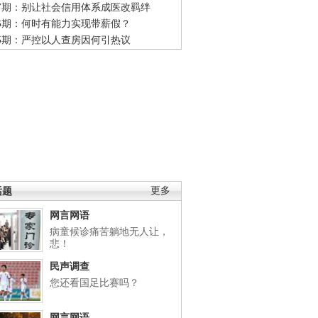
47期：别让社会信用体系成医改羁绊
46期：何时有能力实现带薪假？
45期：严控以人查房因何引热议
话题
更多
网言网语
病童候诊痛苦躺地无人让，
悲！
民声调查
您还看国足比赛吗？
网言网语