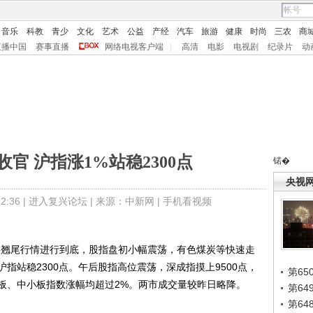
音乐
科教
青少
文化
艺术
公益
产经
汽车
旅游
健康
时尚
三农
商
直播中国
赛事直播
网络电视客户端
|
高清
电影
电视剧
纪录片
动
官 沪指涨1%站稳2300点
锘�
央视
:36 |
进入复兴论坛
| 来源：中新网 |
手机看视频
翘尾行情进行到底，股指盘初小幅震荡，有色煤炭等快速走
指站稳2300点。午后股指高位震荡，深成指摸上9500点，
第65
板、中小板指数涨幅均超过2%。两市成交量较昨日略降。
第6
第6