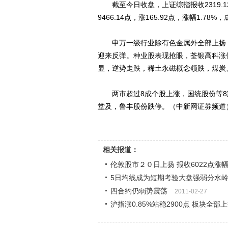
截至今日收盘，上证综指报收2319.12点
9466.14点，涨165.92点，涨幅1.78%
申万一级行业除有色金属外全部上扬，
迎来反弹。种业股表现抢眼，荃银高科涨
显，逆势走跌，稀土永磁概念领跌，煤炭
两市超过8成个股上涨，国统股份等8家
堂及，鲁丰股份跌停。（中新网证券频道
相关报道：
伦敦股市２０日上扬 报收6022点涨幅2
5日均线成为短期考验大盘强弱分水
四合约仍弱势震荡
2011-02-27
沪指涨0.85%站稳2900点 板块全部