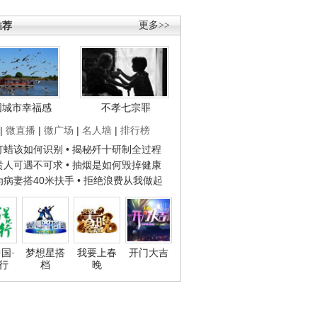
推荐
更多>>
国城市幸福感
不孝七宗罪
|
微直播
|
微广场
|
名人墙
|
排行榜
子打蜡该如何识别
• 揭秘歼十研制全过程
种贵人可遇不可求
• 抽烟是如何毁掉健康
人为病妻搭40米扶手
• 拒绝浪费从我做起
国·
梦想星搭
我要上春
开门大吉
行
档
晚