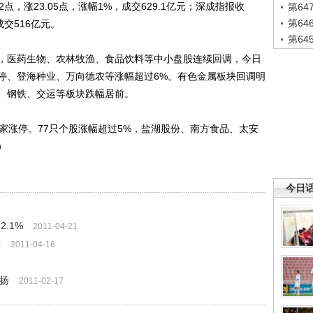
，涨23.05点，涨幅1%，成交629.1亿元；深成指报收
第6
第6
，成交516亿元。
第6
医药生物、农林牧渔、食品饮料等中小盘股连续回调，今日
停、登海种业、万向德农等涨幅超过6%。有色金属板块回调明
、钢铁、交运等板块跌幅居前。
涨停。77只个股涨幅超过5%，盐湖股份、南方食品、太安
）
今日
.1%
2011-04-21
岭
2011-04-16
上扬
2011-02-17