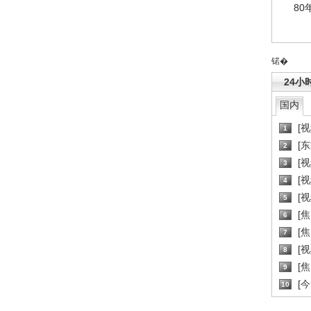
80
锘�
24小
国内
[
1
[
2
[
3
[
4
[
5
[
6
[焦
7
[
8
[
9
[
10