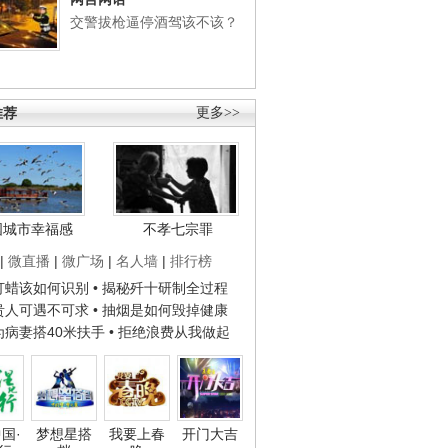
交警拔枪逼停酒驾该不该？
推荐
更多>>
国城市幸福感
不孝七宗罪
|
微直播
|
微广场
|
名人墙
|
排行榜
子打蜡该如何识别
• 揭秘歼十研制全过程
种贵人可遇不可求
• 抽烟是如何毁掉健康
人为病妻搭40米扶手
• 拒绝浪费从我做起
国·
梦想星搭
我要上春
开门大吉