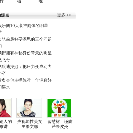
行
档
晚
劲爆点
更多 >>
娱乐圈10大衰神附体的明星
学
出轨前最好要深思的三个问题
和
领衔拥有神秘身份背景的明星
飞飞哥
姑娘迪拉娜：把压力变成动力
小卒
青奥会俏主播陈滢：年轻真好
和溪水
别人的
央视知性美女
智慧树：谨防
难讲
主播文馨
芒果皮炎