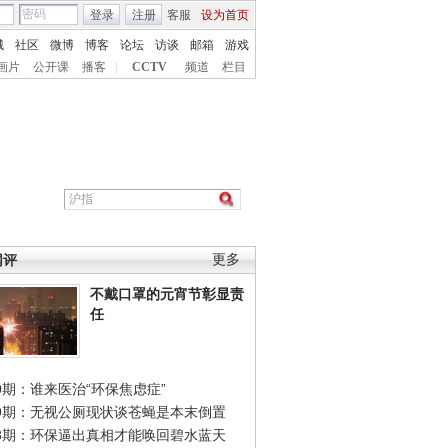
登录
注册
客服
设为首页
城
社区
微博
博客
论坛
访谈
邮箱
游戏
画片
公开课
播客
|
CCTV
频道
栏目
网评
更多
不戴口罩的元宵节彰显责
任
0期：谁来医治“环保焦虑症”
49期：无视公厕现状谈苍蝇是本末倒置
48期：环保逼出真相才能唤回碧水蓝天