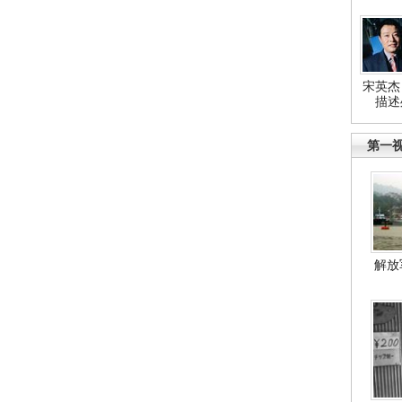
宋英杰
描述
第一
解放