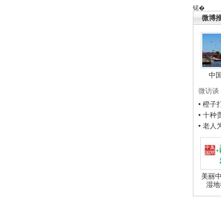
锘�
微博
中
微访谈
• 橙
• 十
• 老
美丽中
湿地