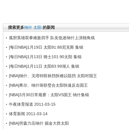
搜索更多
纳什
太阳
的新闻
孤胆英雄双拳难敌四手 队友低迷纳什上演独角戏
[每日NBA]1月19日 太阳91:88尼克斯 集锦
[每日NBA]1月13日 骑士101:90太阳 集锦
[每日NBA]1月11日 太阳83:99湖人 集锦
[NBA]纳什、戈塔特联袂挡拆难以阻挡 太阳对国王
[NBA]希尔、纳什珠联璧合太阳快速反击国王
[NBA]3月30日常规赛：太阳VS国王 纳什集锦
午夜体育报道 2011-03-15
体育新闻 2011-03-14
[NBA]劳森力压纳什 掘金大胜太阳