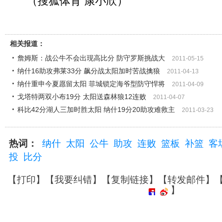
（搜狐体育 康小欣）
相关报道：
詹姆斯：战公牛不会出现高比分 防守罗斯挑战大
2011-05-15
纳什16助攻弗莱33分 飙分战太阳加时苦战擒狼
2011-04-13
纳什重申今夏愿留太阳 菲城锁定海爷型防守悍将
2011-04-09
戈塔特两双小布19分 太阳送森林狼12连败
2011-04-07
科比42分湖人三加时胜太阳 纳什19分20助攻难救主
2011-03-23
热词：
纳什
太阳
公牛
助攻
连败
篮板
补篮
客
投
比分
【
打印
】【
我要纠错
】【
复制链接
】【
转发邮件
】
】