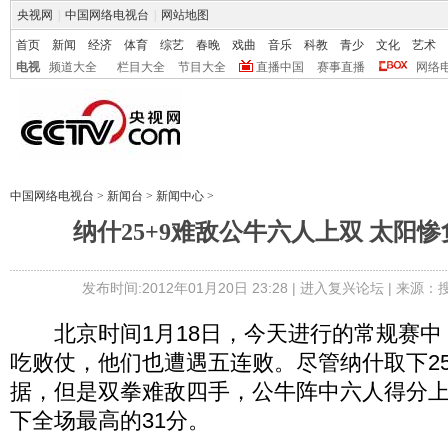
央视网
|
中国网络电视台
|
网站地图
首页
新闻
经济
体育
综艺
春晚
戏曲
音乐
科教
青少
文化
艺术
电视
频道大全
栏目大全
节目大全
直播中国
赛事直播
网络
中国网络电视台
>
新闻台
>
新闻中心
>
纳什25+9难敌公牛六人上双 太阳
发布时间:2012年01月20日 23:28 |
进入复兴论坛
| 来源：
北京时间1月18日，今天进行的常规赛中，太
吃败仗，他们也遭遇五连败。尽管纳什取下2
据，但是双拳难敌四手，公牛阵中六人得分
下全场最高的31分。