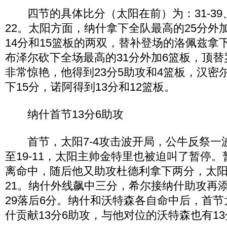
四节的具体比分（太阳在前）为：31-39、16-
22。太阳方面，纳什拿下全队最高的25分外
14分和15篮板的两双，替补登场的洛佩兹拿
布泽尔砍下全场最高的31分外加6篮板，顶
非常惊艳，他得到23分5助攻和4篮板，汉密
下15分，诺阿得到13分和12篮板。
纳什首节13分6助攻
首节，太阳7-4攻击波开局，公牛反祭一波1
至19-11，太阳主帅金特里也被迫叫了暂停
离命中，随后他又助攻杜德利拿下两分，太阳将
21。纳什外线飙中三分，希尔接纳什助攻再添
29落后6分。纳什和沃特森各自命中后，首节太
什贡献13分6助攻，与他对位的沃特森也有1