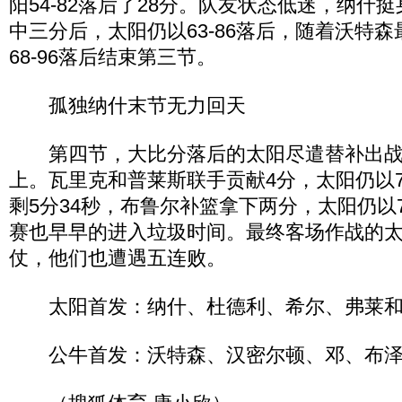
阳54-82落后了28分。队友状态低迷，纳什
中三分后，太阳仍以63-86落后，随着沃特
68-96落后结束第三节。
孤独纳什末节无力回天
第四节，大比分落后的太阳尽遣替补出战
上。瓦里克和普莱斯联手贡献4分，太阳仍以72
剩5分34秒，布鲁尔补篮拿下两分，太阳仍以78
赛也早早的进入垃圾时间。最终客场作战的太阳9
仗，他们也遭遇五连败。
太阳首发：纳什、杜德利、希尔、弗莱和
公牛首发：沃特森、汉密尔顿、邓、布泽