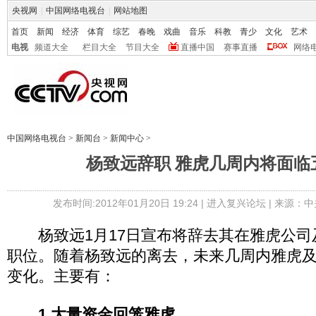
央视网
|
中国网络电视台
|
网站地图
首页
新闻
经济
体育
综艺
春晚
戏曲
音乐
科教
青少
文化
艺术
电视
频道大全
栏目大全
节目大全
直播中国
赛事直播
网络
中国网络电视台
>
新闻台
>
新闻中心
>
杨致远辞职 雅虎几周内将面临
发布时间:2012年01月20日 19:24 |
进入复兴论坛
| 来源：中
杨致远1月17日宣布将辞去其在雅虎公司
职位。随着杨致远的离去，未来几周内雅虎
变化。主要有：
1.大量资金回笼雅虎。