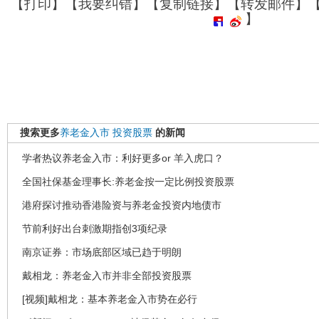
【
打印
】【
我要纠错
】【
复制链接
】【
转发邮件
】
】
搜索更多
养老金入市
投资股票
的新闻
学者热议养老金入市：利好更多or 羊入虎口？
全国社保基金理事长:养老金按一定比例投资股票
港府探讨推动香港险资与养老金投资内地债市
节前利好出台刺激期指创3项纪录
南京证券：市场底部区域已趋于明朗
戴相龙：养老金入市并非全部投资股票
[视频]戴相龙：基本养老金入市势在必行