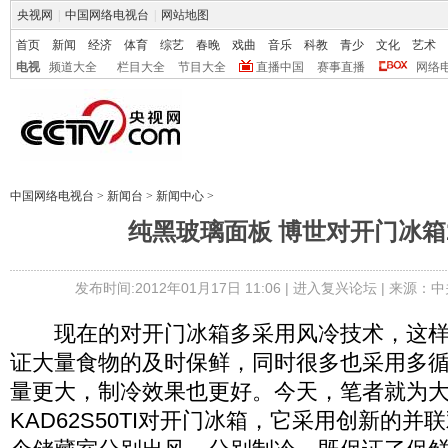
央视网
|
中国网络电视台
|
网站地图
首页
新闻
经济
体育
综艺
春晚
戏曲
音乐
科教
青少
文化
艺术
电视
频道大全
栏目大全
节目大全
直播中国
赛事直播
网络
中国网络电视台
>
新闻台
>
新闻中心
>
纯黑玻璃面板 博世对开门冰箱2
发布时间:2012年01月17日 11:06 |
进入复兴论坛
| 来源：中
现在的对开门冰箱多采用风冷技术，这样
证大量食物的及时保鲜，同时很多也采用多
量更大，制冷效果也更好。今天，笔者就为
KAD62S50TI对开门冰箱，它采用创新的