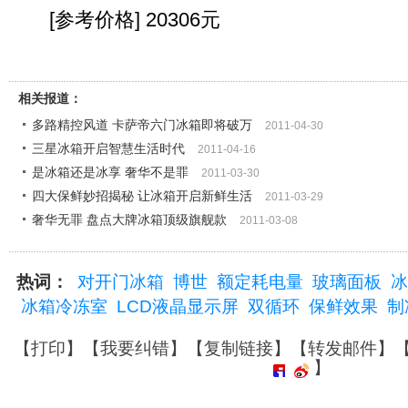
[参考价格] 20306元
相关报道：
多路精控风道 卡萨帝六门冰箱即将破万
2011-04-30
三星冰箱开启智慧生活时代
2011-04-16
是冰箱还是冰享 奢华不是罪
2011-03-30
四大保鲜妙招揭秘 让冰箱开启新鲜生活
2011-03-29
奢华无罪 盘点大牌冰箱顶级旗舰款
2011-03-08
热词：
对开门冰箱
博世
额定耗电量
玻璃面板
冰
冰箱冷冻室
LCD液晶显示屏
双循环
保鲜效果
制
【
打印
】【
我要纠错
】【
复制链接
】【
转发邮件
】
】