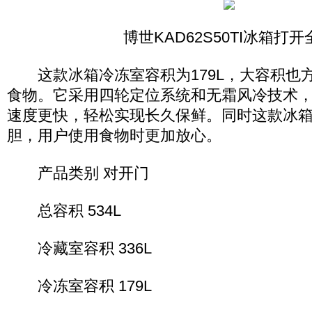
博世KAD62S50TI冰箱打开
这款冰箱冷冻室容积为179L，大容积也
食物。它采用四轮定位系统和无霜风冷技术
速度更快，轻松实现长久保鲜。同时这款冰
胆，用户使用食物时更加放心。
产品类别 对开门
总容积 534L
冷藏室容积 336L
冷冻室容积 179L