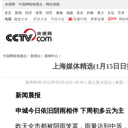
央视网
|
中国网络电视台
|
网站地图
首页
新闻
经济
体育
综艺
春晚
戏曲
音乐
科教
青少
文化
艺术
电视
频道大全
栏目大全
节目大全
直播中国
赛事直播
网络
中国网络电视台
>
新闻台
>
新闻中心
>
上海媒体精选(1月15日日
发布时间:2012年01月16日 18:36 |
进入复兴论坛
| 来源：
新闻晨报
申城今日依旧阴雨相伴 下周初多云为主
昨天全市都被阴雨笼罩，雨量达到中等，