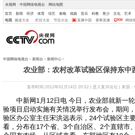
央视网
|
中国网络电视台
|
网站地图
首页
新闻
经济
体育
综艺
春晚
戏曲
音乐
科教
青少
文化
艺术
电视
频道大全
栏目大全
节目大全
直播中国
赛事直播
网络
中国网络电视台
>
新闻台
>
新闻中心
>
农业部：农村改革试验区保持东中
发布时间:2012年01月14日 20:52 |
进入复兴论坛
| 来源：
中新网1月12日电 今日，农业部就新一
验项目启动实施有关情况举行发布会，期间
验区办公室主任宋洪远表示，24个试验区主
看，分布在17个省、3个自治区、2个直辖市