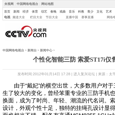
央视网
|
中国网络电视台
|
网站地图
首页
新闻
经济
体育
综艺
春晚
戏曲
音乐
科教
青少
文化
艺术
电视
频道大全
栏目大全
节目大全
直播中国
赛事直播
网络
中国网络电视台
>
新闻台
>
新闻中心
>
个性化智能三防 索爱ST17i仅售
发布时间:2012年01月14日 17:28 |
进入复兴论坛
| 来源：太
由于“戴妃”的横空出世，大多数用户对于
生了较大的变化，曾经笨重专业的三防手机
换面，成为了时尚、年轻、潮流的代名词。索爱
设计，外观个性十足，独特的挂绳孔设计显