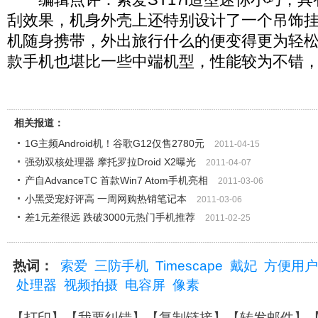
刮效果，机身外壳上还特别设计了一个吊饰
机随身携带，外出旅行什么的便变得更为轻
款手机也堪比一些中端机型，性能较为不错
相关报道：
1G主频Android机！谷歌G12仅售2780元
2011-04-15
强劲双核处理器 摩托罗拉Droid X2曝光
2011-04-07
产自AdvanceTC 首款Win7 Atom手机亮相
2011-03-06
小黑受宠好评高 一周网购热销笔记本
2011-03-06
差1元差很远 跌破3000元热门手机推荐
2011-02-25
热词：
索爱
三防手机
Timescape
戴妃
方便用户
处理器
视频拍摄
电容屏
像素
【
打印
】【
我要纠错
】【
复制链接
】【
转发邮件
】