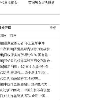
年代日本街头
英国男女街头醉酒
时排行榜
更多
国际
网评
视频]温家宝答记者问·王立军事件
东方夜新闻]香港黑帮内讧持刀追砍警...
视频]日政府实施所谓钓鱼岛“国有化...
视频]我钓鱼岛领海基线声明交存联合...
视频]最新消息：9名日本右翼登钓鱼...
焦点访谈]捍卫领土 绝不退让半步(...
点访谈]酒色陷阱(2012080...
视频]中国海监船舶编队 抵钓鱼岛海...
焦点访谈]钓鱼岛：中国主权不容侵犯...
今日关注]海监巡航 军队威慑 中国...