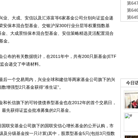
第6
第6
第6
业、大成、安信以及汇添富等6家基金公司分别向证监会递
荣安保本混合型基金、交银沪深300行业分层等权重指数基
接基金、大成景恒保本混合型基金、安信策略精选灵活配置混合
接基金。
的有关数据统计，在2011年中，共有200只新基金(ETF
证监会递交了申请材料。
后一个交易周内，兴业全球和建信等两家基金公司旗下的兴
今日
指数增强型2只基金获得“准生证”。
长信旗下的可转债债券型基金也在2012年的首个交易日，
，最先获得证监会批准募集的2只基金。
国联安基金公司旗下的国联安信心增长基金的公开认购，市
B级及分级基金按一只计算)其中，股票型基金5只(包括3只指数