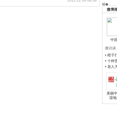
”
2011-11-16 08:08
锘�
微博
中
微访谈
• 橙
• 十
• 老
美丽中
湿地