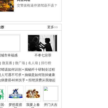
交警拔枪逼停酒驾该不该？
推荐
更多>>
国城市幸福感
不孝七宗罪
|
微直播
|
微广场
|
名人墙
|
排行榜
子打蜡该如何识别
• 揭秘歼十研制全过程
种贵人可遇不可求
• 抽烟是如何毁掉健康
人为病妻搭40米扶手
• 拒绝浪费从我做起
国·
梦想星搭
我要上春
开门大吉