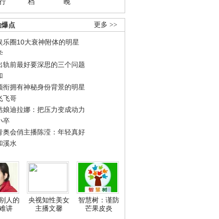
行
档
晚
劲爆点
更多 >>
娱乐圈10大衰神附体的明星
学
出轨前最好要深思的三个问题
和
领衔拥有神秘身份背景的明星
飞飞哥
姑娘迪拉娜：把压力变成动力
小卒
青奥会俏主播陈滢：年轻真好
和溪水
别人的
央视知性美女
智慧树：谨防
难讲
主播文馨
芒果皮炎