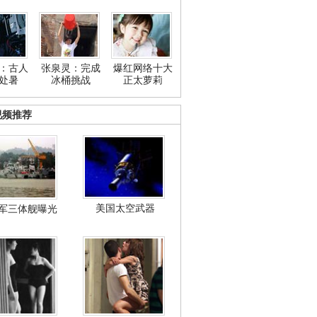
：古人
张泉灵：完成
爆红网络十大
处暑
冰桶挑战
正太萝莉
视频推荐
美国太空武器
军三体舰曝光