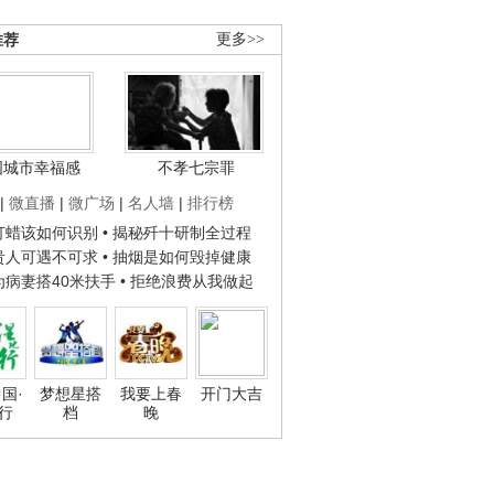
推荐
更多>>
国城市幸福感
不孝七宗罪
|
微直播
|
微广场
|
名人墙
|
排行榜
子打蜡该如何识别
• 揭秘歼十研制全过程
种贵人可遇不可求
• 抽烟是如何毁掉健康
人为病妻搭40米扶手
• 拒绝浪费从我做起
国·
梦想星搭
我要上春
开门大吉
行
档
晚