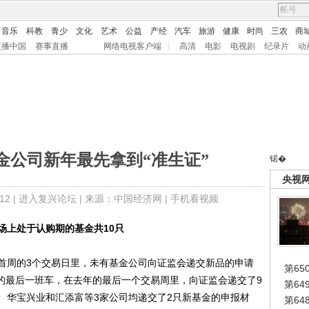
音乐
科教
青少
文化
艺术
公益
产经
汽车
旅游
健康
时尚
三农
商
直播中国
赛事直播
网络电视客户端
|
高清
电影
电视剧
纪录片
动
金公司新年最先拿到“准生证”
锘�
央视
2 |
进入复兴论坛
| 来源：中国经济网 |
手机看视频
场上处于认购期的基金共10只
周的3个交易日里，未有基金公司向证监会递交新品的申请
第65
年的最后一班车，在去年的最后一个交易周里，向证监会递交了9
第6
、华宝兴业和汇添富等3家公司均递交了2只新基金的申报材
第6