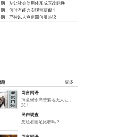
47期：别让社会信用体系成医改羁绊
46期：何时有能力实现带薪假？
45期：严控以人查房因何引热议
话题
更多
网言网语
病童候诊痛苦躺地无人让，
悲！
民声调查
您还看国足比赛吗？
网言网语