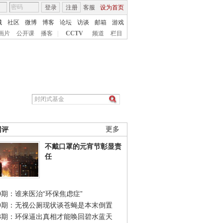
登录
注册
客服
设为首页
城
社区
微博
博客
论坛
访谈
邮箱
游戏
画片
公开课
播客
|
CCTV
频道
栏目
网评
更多
不戴口罩的元宵节彰显责
任
0期：谁来医治“环保焦虑症”
49期：无视公厕现状谈苍蝇是本末倒置
48期：环保逼出真相才能唤回碧水蓝天