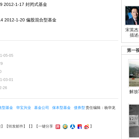
9 2012-1-17 封闭式基金
4 2012-1-20 偏股混合型基金
宋英杰
描述
第一
1-05-05
29
0
1-03-01
2-26
解放
数型基金
华宝兴业
基金公司
保本型基金
债券型
责任编辑：杨华龙
接
】【
转发邮件
】【
】
【一键分享
】