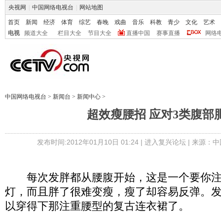
央视网
|
中国网络电视台
|
网站地图
首页
新闻
经济
体育
综艺
春晚
戏曲
音乐
科教
青少
文化
艺术
电视
频道大全
栏目大全
节目大全
直播中国
赛事直播
网络
中国网络电视台
>
新闻台
>
新闻中心
>
超效瘦腰招 应对3类腹部
发布时间:2012年01月10日 01:24 |
进入复兴论坛
| 来源：中
每次发胖都从腰腹开始，这是一个要你注
灯，而且胖了很难变瘦，瘦了却容易反弹。
以穿得下那注重腰型的复古连衣裙了。