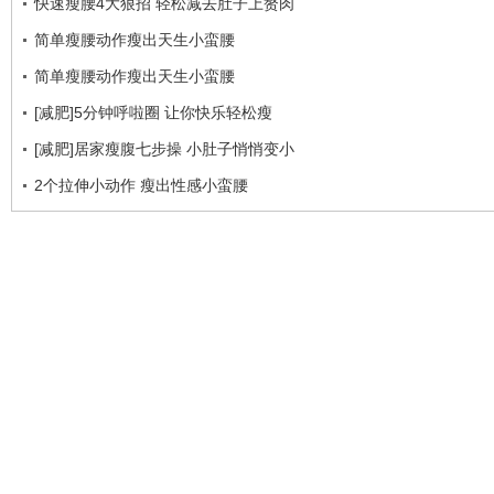
快速瘦腰4大狠招 轻松减去肚子上赘肉
简单瘦腰动作瘦出天生小蛮腰
简单瘦腰动作瘦出天生小蛮腰
[减肥]5分钟呼啦圈 让你快乐轻松瘦
[减肥]居家瘦腹七步操 小肚子悄悄变小
2个拉伸小动作 瘦出性感小蛮腰