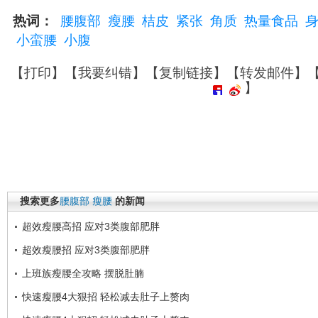
热词：
腰腹部
瘦腰
桔皮
紧张
角质
热量食品
小蛮腰
小腹
【
打印
】【
我要纠错
】【
复制链接
】【
转发邮件
】
】
搜索更多
腰腹部
瘦腰
的新闻
超效瘦腰高招 应对3类腹部肥胖
超效瘦腰招 应对3类腹部肥胖
上班族瘦腰全攻略 摆脱肚腩
快速瘦腰4大狠招 轻松减去肚子上赘肉