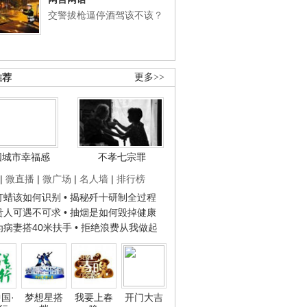
交警拔枪逼停酒驾该不该？
推荐
更多>>
国城市幸福感
不孝七宗罪
|
微直播
|
微广场
|
名人墙
|
排行榜
子打蜡该如何识别
• 揭秘歼十研制全过程
种贵人可遇不可求
• 抽烟是如何毁掉健康
人为病妻搭40米扶手
• 拒绝浪费从我做起
国·
梦想星搭
我要上春
开门大吉