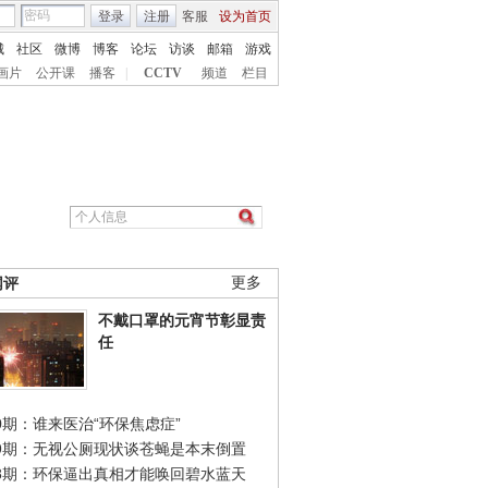
登录
注册
客服
设为首页
城
社区
微博
博客
论坛
访谈
邮箱
游戏
画片
公开课
播客
|
CCTV
频道
栏目
网评
更多
不戴口罩的元宵节彰显责
任
0期：谁来医治“环保焦虑症”
49期：无视公厕现状谈苍蝇是本末倒置
48期：环保逼出真相才能唤回碧水蓝天