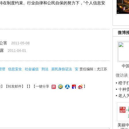
待在制度约束、行业自律和公民自保的努力下，“个人信息安
微博
公害
2011-05-08
泄露
2011-04-01
中
管理
信息安全
社会诚信
刑法
居民身份证法
安
责任编辑：尤江苏
微访谈
• 橙
接
】【
转发邮件
】【
】
【一键分享
】
• 十
• 老
美丽中