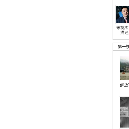
宋英杰
描述
第一
解放