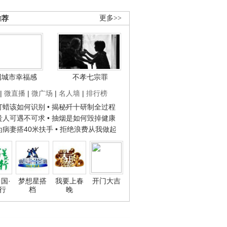
推荐
更多>>
国城市幸福感
不孝七宗罪
|
微直播
|
微广场
|
名人墙
|
排行榜
子打蜡该如何识别
• 揭秘歼十研制全过程
种贵人可遇不可求
• 抽烟是如何毁掉健康
人为病妻搭40米扶手
• 拒绝浪费从我做起
国·
梦想星搭
我要上春
开门大吉
行
档
晚