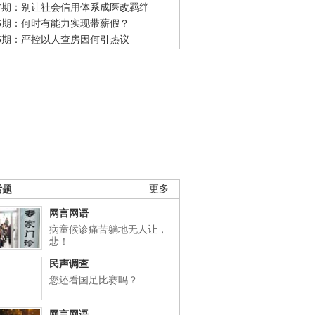
47期：别让社会信用体系成医改羁绊
46期：何时有能力实现带薪假？
45期：严控以人查房因何引热议
话题
更多
网言网语
病童候诊痛苦躺地无人让，
悲！
民声调查
您还看国足比赛吗？
网言网语