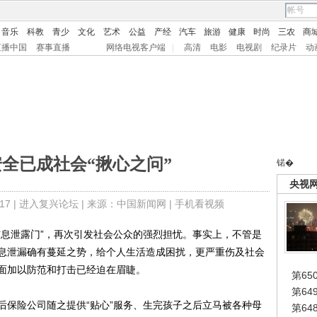
音乐
科教
青少
文化
艺术
公益
产经
汽车
旅游
健康
时尚
三农
商
直播中国
赛事直播
网络电视客户端
|
高清
电影
电视剧
纪录片
动
全已成社会“揪心之问”
锘�
央视
7 |
进入复兴论坛
| 来源：中国新闻网 |
手机看视频
息泄露门”，再次引发社会公众的强烈担忧。事实上，不管是
息泄漏确有蔓延之势，给个人生活造成困扰，更严重伤及社会
面加以防范和打击已经迫在眉睫。
第65
第6
保险公司随之提供“贴心”服务、生完孩子之后立马被各种母
第6