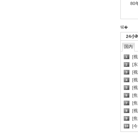
80
锘�
24小
国内
[
1
[
2
[
3
[
4
[
5
[
6
[焦
7
[
8
[
9
[
10