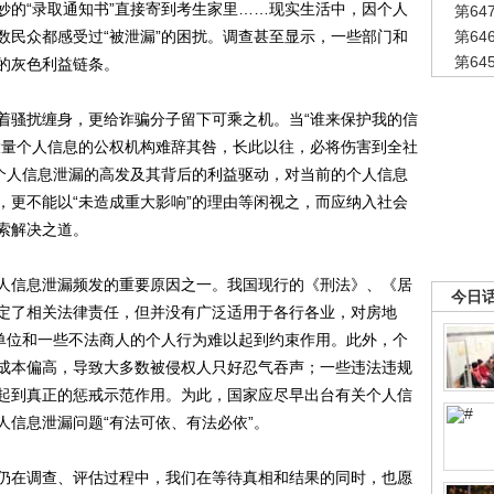
妙的“录取通知书”直接寄到考生家里……现实生活中，因个人
第6
数民众都感受过“被泄漏”的困扰。调查甚至显示，一些部门和
第6
第6
的灰色利益链条。
骚扰缠身，更给诈骗分子留下可乘之机。当“谁来保护我的信
大量个人信息的公权机构难辞其咎，长此以往，必将伤害到全社
于个人信息泄漏的高发及其背后的利益驱动，对当前的个人信息
，更不能以“未造成重大影响”的理由等闲视之，而应纳入社会
索解决之道。
信息泄漏频发的重要原因之一。我国现行的《刑法》、《居
今日
定了相关法律责任，但并没有广泛适用于各行各业，对房地
”单位和一些不法商人的个人行为难以起到约束作用。此外，个
成本偏高，导致大多数被侵权人只好忍气吞声；一些违法违规
起到真正的惩戒示范作用。为此，国家应尽早出台有关个人信
人信息泄漏问题“有法可依、有法必依”。
在调查、评估过程中，我们在等待真相和结果的同时，也愿