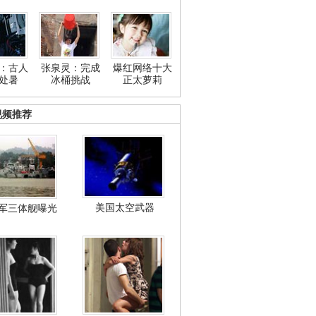
：古人
张泉灵：完成
爆红网络十大
处暑
冰桶挑战
正太萝莉
视频推荐
美国太空武器
军三体舰曝光