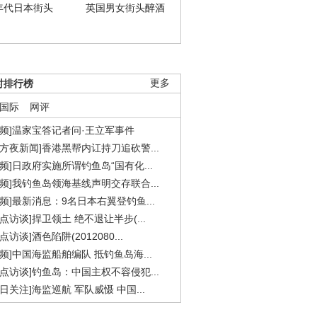
年代日本街头
英国男女街头醉酒
时排行榜
更多
国际
网评
视频]温家宝答记者问·王立军事件
东方夜新闻]香港黑帮内讧持刀追砍警...
视频]日政府实施所谓钓鱼岛“国有化...
视频]我钓鱼岛领海基线声明交存联合...
视频]最新消息：9名日本右翼登钓鱼...
焦点访谈]捍卫领土 绝不退让半步(...
点访谈]酒色陷阱(2012080...
视频]中国海监船舶编队 抵钓鱼岛海...
焦点访谈]钓鱼岛：中国主权不容侵犯...
今日关注]海监巡航 军队威慑 中国...