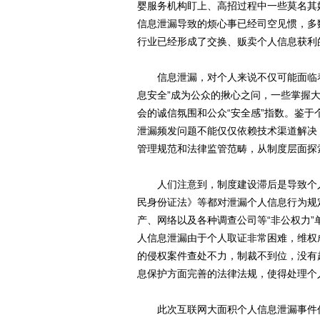
婴服务机构盯上、高招过程中一些莫名其
信息泄漏导致的烦心事已经司空见惯，多
行业已经形成了交换、贩卖个人信息获利
信息泄漏，对个人来说不仅可能面临着
息安全”成为公众的揪心之问，一些掌握
会的诚信氛围和公众“安全感”指数。鉴
泄漏频发问题不能仅仅依赖技术渠道解决
管理规范和法律监管范畴，从制度层面探
人们注意到，制度建设滞后是导致个人
民身份证法》等都对泄漏个人信息行为规
产、网络以及各种调查公司等“非公权力
人信息泄漏由于个人取证非常困难，维权
的侵权案件查处不力，制裁不到位，没有
息保护方面完善的法律法规，使得处理个
此次互联网大面积个人信息泄漏事件仍