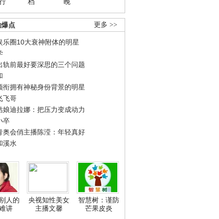
行
档
晚
劲爆点
更多 >>
娱乐圈10大衰神附体的明星
学
出轨前最好要深思的三个问题
和
领衔拥有神秘身份背景的明星
飞飞哥
姑娘迪拉娜：把压力变成动力
小卒
青奥会俏主播陈滢：年轻真好
和溪水
别人的
央视知性美女
智慧树：谨防
难讲
主播文馨
芒果皮炎