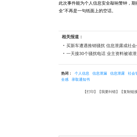
此次事件能为个人信息安全敲响警钟，期
全”不再是一句纸面上的空话。
相关报道：
买新车遭遇推销骚扰 信息泄露成社会
一天接30个骚扰电话 业主资料被谁
热词：
个人信息
信息泄漏
信息泄露
社会
全感
录取通知书
【
打印
】【
我要纠错
】【
复制链