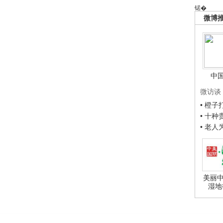
锘�
微博
中
微访谈
• 橙
• 十
• 老
美丽中
湿地