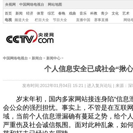
央视网
|
中国网络电视台
|
网站地图
首页
新闻
经济
体育
综艺
春晚
戏曲
音乐
科教
青少
文化
艺术
电视
频道大全
栏目大全
节目大全
直播中国
赛事直播
网络
中国网络电视台
>
新闻台
>
新闻中心
>
个人信息安全已成社会“揪心
发布时间:2012年01月04日 15:21 |
进入复兴论坛
| 来源：深
岁末年初，国内多家网站接连身陷“信息泄
会公众的强烈担忧。事实上，不管是在互联
域，当前个人信息泄漏确有蔓延之势，给个
严重伤及社会诚信氛围。面对此种乱象，如