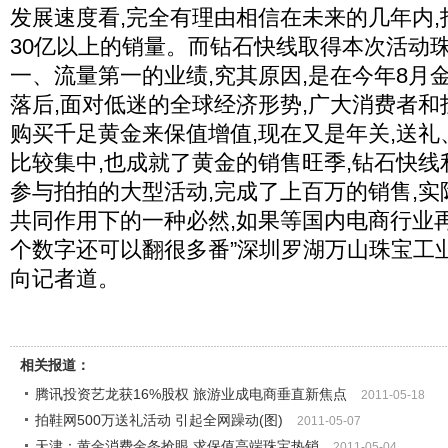
发展速度看,完全有理由相信在未来的几年内
30亿以上的销量。而钻石快线取得本次活动珠
一、流量第一的业绩,究其原因,是在今年8月
落后,面对低迷的全球经济形势,广大消费者和
购买千足黄金来保值增值,现在又是年关,送
比较集中,也成就了黄金的销售旺季,钻石快线
参与拍拍的大型活动,完成了上百万的销售,
共同作用下的一种必然,如果等国内电商行业
个数字还可以翻很多番”深圳罗湖万山珠宝工
向记者道。
相关报道：
腾讯投资艺龙获16%股权 旅游业成电商垂直新焦点
2011-05-18
拍鞋网500万送礼活动 引起全网躁动(图)
2011-05-07
天津：黄金消费金条抢眼 求保值高端珠宝热销
2011-05-04