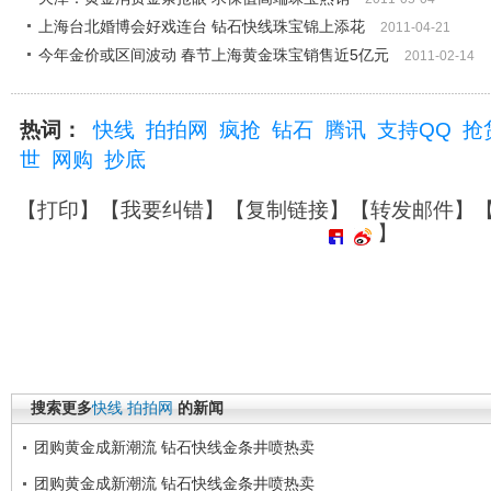
上海台北婚博会好戏连台 钻石快线珠宝锦上添花
2011-04-21
今年金价或区间波动 春节上海黄金珠宝销售近5亿元
2011-02-14
热词：
快线
拍拍网
疯抢
钻石
腾讯
支持QQ
抢
世
网购
抄底
【
打印
】【
我要纠错
】【
复制链接
】【
转发邮件
】
】
搜索更多
快线
拍拍网
的新闻
团购黄金成新潮流 钻石快线金条井喷热卖
团购黄金成新潮流 钻石快线金条井喷热卖