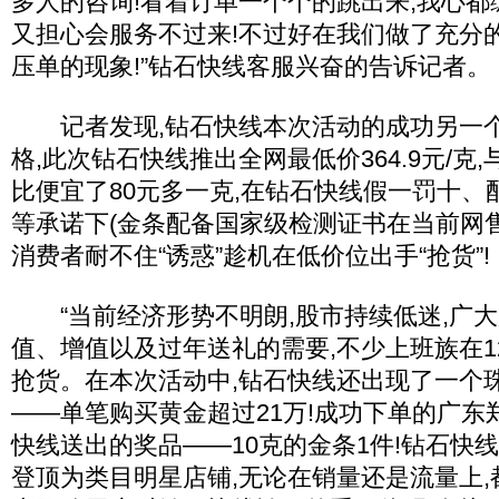
多人的咨询!看着订单一个个的跳出来,我心都
又担心会服务不过来!不过好在我们做了充分
压单的现象!”钻石快线客服兴奋的告诉记者。
记者发现,钻石快线本次活动的成功另一个
格,此次钻石快线推出全网最低价364.9元/克,
比便宜了80元多一克,在钻石快线假一罚十、
等承诺下(金条配备国家级检测证书在当前网售
消费者耐不住“诱惑”趁机在低价位出手“抢货”!
“当前经济形势不明朗,股市持续低迷,广大
值、增值以及过年送礼的需要,不少上班族在1
抢货。在本次活动中,钻石快线还出现了一个
――单笔购买黄金超过21万!成功下单的广东
快线送出的奖品――10克的金条1件!钻石快
登顶为类目明星店铺,无论在销量还是流量上,