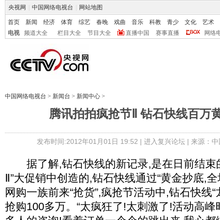
央视网
|
中国网络电视台
|
网站地图
首页
新闻
经济
体育
综艺
春晚
戏曲
音乐
科教
青少
文化
艺术
电视
频道大全
栏目大全
节目大全
直播中国
赛事直播
网络
中国网络电视台
>
新闻台
>
新闻中心
>
腾讯拍拍疯抢节Ⅱ 钻石快线百万黄
发布时间:2012年01月01日 19:52 |
进入复兴论坛
| 来源：中
据了解,钻石快线的新记录,是在日前结束的
Ⅱ”大促销中创造的,钻石快线通过“黄金抄底,全
网购一族前来“抢货”,疯抢节活动中,钻石快线“
抢购100多万。“太疯狂了!太刺激了!活动高