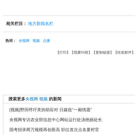
相关栏目：
地方新闻名栏
热词：
央视网
视频
点播
【
打印
】【
我要纠错
】【
复制链接
】【
转发邮件
搜索更多
央视网
视频
的新闻
[视频]野田呼吁美协助应对 日媒批“一厢情愿”
央视网专访农业部信息中心网站运行处汤艳丽处长
国考招录两万规模再创新高 职位首次点名要村官