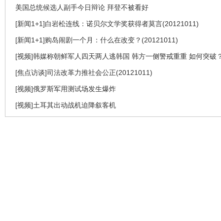
美国总统候选人副手今日辩论 拜登不被看好
[新闻1+1]白岩松连线：诺贝尔文学奖获得者莫言(20121011)
[新闻1+1]购岛闹剧一个月：什么在改变？(20121011)
[视频]韩媒称朝鲜军人四天两人逃韩国 韩方一侧警戒重重 如何突破
[焦点访谈]司法改革力推社会公正(20121011)
[视频]俄罗斯军用测试场发生爆炸
[视频]土耳其出动战机迫降叙客机